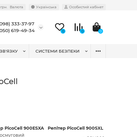
грн.
Валюта
Українська
Особистий кабінет
(098) 333-37-97
(050) 619-49-34
0
0
0
ЗВ'ЯЗКУ
СИСТЕМИ БЕЗПЕКИ
oCell
р PicoCell 900ESXA
Репітер PicoCell 900SXL
осмуговий