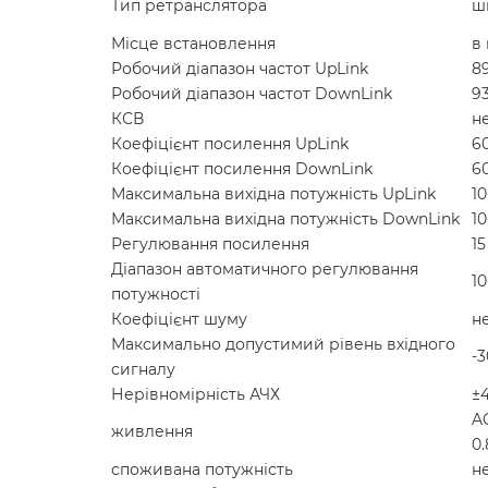
Тип ретранслятора
ш
Місце встановлення
в
Робочий діапазон частот UpLink
89
Робочий діапазон частот DownLink
9
КСВ
н
Коефіцієнт посилення UpLink
6
Коефіцієнт посилення DownLink
6
Максимальна вихідна потужність UpLink
10
Максимальна вихідна потужність DownLink
10
Регулювання посилення
15
Діапазон автоматичного регулювання
10
потужності
Коефіцієнт шуму
н
Максимально допустимий рівень вхідного
-
сигналу
Нерівномірність АЧХ
±
AC
живлення
0.
споживана потужність
н