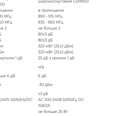
широкосмуговий GSM900
00
іщенні
в приміщенні
915 МГц
890 - 915 МГц
960 МГц
935 - 960 МГц
ше 2
не більше 2
Б
80±3 дБ
Б
80±3 дБ
Бм
320 мВт (25±2 дБм)
Бм
320 мВт (25±2 дБм)
 кроком 1 дБ
25 дБ з кроком 1 дБ
н/д
ьше 6 дБ
6 дБ
м
-30 дБм
±3 дБ
-240V 50/60Hz/DC
AC 200-240В 50/60Гц DC
15В/2A
не більше 25 Вт