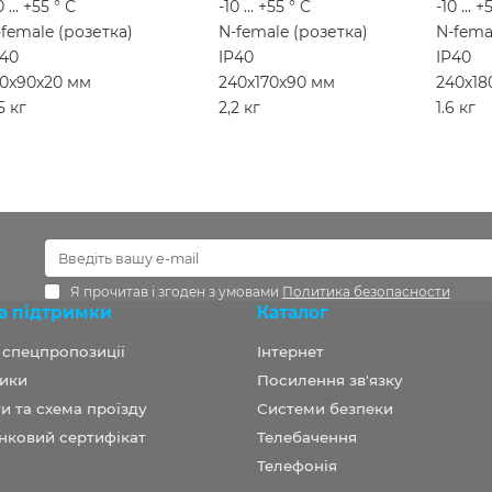
0 ... +55 ° С
-10 ... +55 ° С
-10 ... +
-female (розетка)
N-female (розетка)
N-fema
P40
IP40
IP40
80x90x20 мм
240х170х90 мм
240х18
5 кг
2,2 кг
1.6 кг
Я прочитав і згоден з умовами
Политика безопасности
а підтримки
Каталог
а спецпропозиції
Інтернет
ики
Посилення зв'язку
и та схема проїзду
Системи безпеки
нковий сертифікат
Телебачення
Телефонія