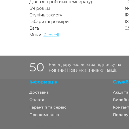
Діапазон робочих температур
-1
ВЧ роз'єм
N
Ступінь захисту
I
габаритні розміри
1
Вага
0.
Мітки:
Picocell
50
Балів даруємо всім за підписку на
новини! Новинки, знижки, акції.
Інформація
Служб
Доставка
Акції т
Оплата
Виробн
Гарантія та сервіс
Контакт
Про компанію
Подару
Розробка OCStudio.pro