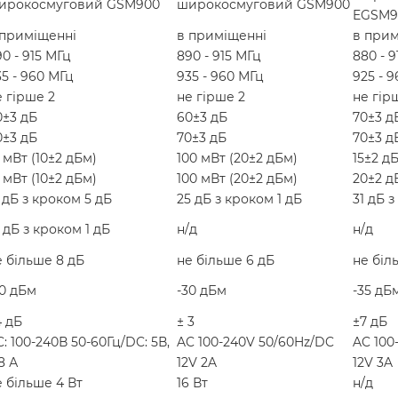
ирокосмуговий GSM900
широкосмуговий GSM900
EGSM9
 приміщенні
в приміщенні
в прим
0 - 915 МГц
890 - 915 МГц
880 - 
35 - 960 МГц
935 - 960 МГц
925 - 
е гірше 2
не гірше 2
не гір
0±3 дБ
60±3 дБ
70±3 д
0±3 дБ
70±3 дБ
70±3 д
 мВт (10±2 дБм)
100 мВт (20±2 дБм)
15±2 д
 мВт (10±2 дБм)
100 мВт (20±2 дБм)
20±2 д
 дБ з кроком 5 дБ
25 дБ з кроком 1 дБ
31 дБ з
 дБ з кроком 1 дБ
н/д
н/д
е більше 8 дБ
не більше 6 дБ
не біл
30 дБм
-30 дБм
-35 дБ
4 дБ
± 3
±7 дБ
: 100-240В 50-60Гц/DC: 5В,
AC 100-240V 50/60Hz/DC
AC 100
8 А
12V 2A
12V 3A
е більше 4 Вт
16 Вт
н/д