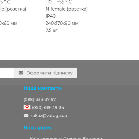
55 ° С
-10 ... +55 ° С
le (розетка)
N-female (розетка)
IP40
0х60 мм
240х170х90 мм
2.5 кг
Оформити підписку
Наші контакти
(098) 333-37-97
(050) 619-49-34
zakaz@vataga.ua
Наш адрес
Київ, проспект Степана Бандери