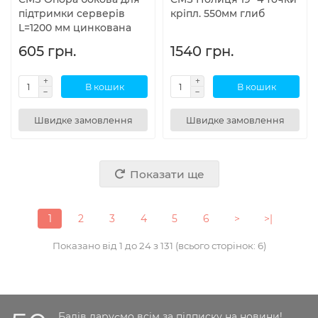
підтримки серверів
кріпл. 550мм глиб
L=1200 мм цинкована
605 грн.
1540 грн.
В кошик
В кошик
Швидке замовлення
Швидке замовлення
Показати ще
1
2
3
4
5
6
>
>|
Показано від 1 до 24 з 131 (всього сторінок: 6)
Балів даруємо всім за підписку на новини!