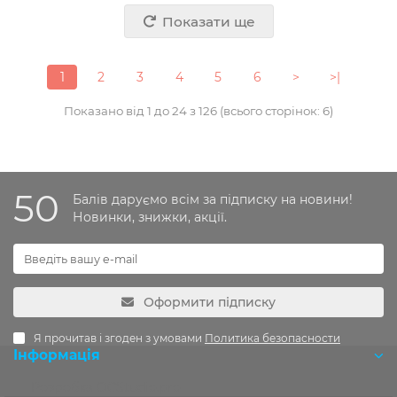
Показати ще
1
2
3
4
5
6
>
>|
Показано від 1 до 24 з 126 (всього сторінок: 6)
50
Балів даруємо всім за підписку на новини!
Новинки, знижки, акції.
Оформити підписку
Я прочитав і згоден з умовами
Политика безопасности
Інформація
Розробка OCStudio.pro