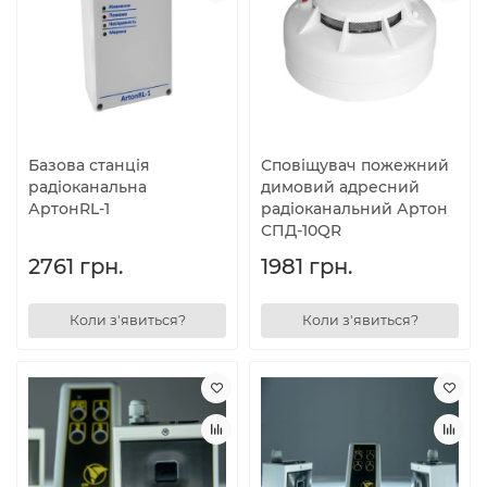
Базова станція
Сповіщувач пожежний
радіоканальна
димовий адресний
АртонRL-1
радіоканальний Артон
СПД-10QR
2761 грн.
1981 грн.
Коли з'явиться?
Коли з'явиться?