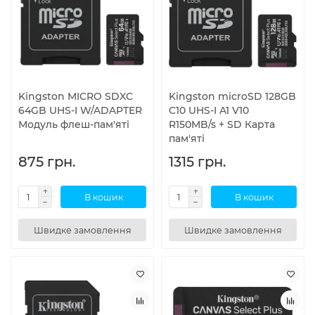
Kingston MICRO SDXC
Kingston microSD 128GB
64GB UHS-I W/ADAPTER
C10 UHS-I A1 V10
Модуль флеш-пам'яті
R150MB/s + SD Карта
пам'яті
875 грн.
1315 грн.
В кошик
В кошик
Швидке замовлення
Швидке замовлення