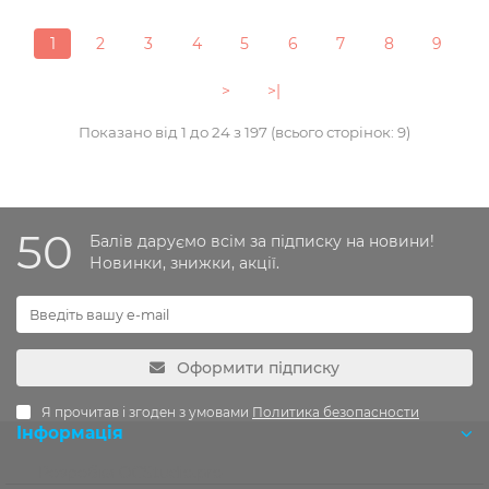
1
2
3
4
5
6
7
8
9
>
>|
Показано від 1 до 24 з 197 (всього сторінок: 9)
50
Балів даруємо всім за підписку на новини!
Новинки, знижки, акції.
Оформити підписку
Я прочитав і згоден з умовами
Политика безопасности
Інформація
Розробка OCStudio.pro