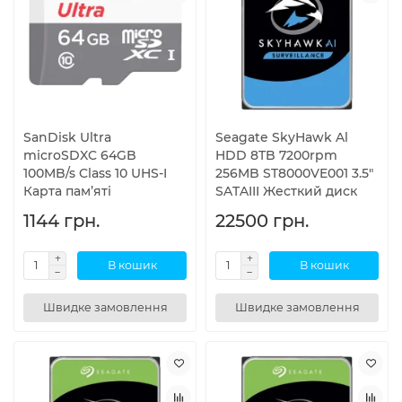
SanDisk Ultra
Seagate SkyHawk Al
microSDXC 64GB
HDD 8TB 7200rpm
100MB/s Class 10 UHS-I
256MB ST8000VE001 3.5"
Карта пам’яті
SATAIII Жесткий диск
1144 грн.
22500 грн.
В кошик
В кошик
Швидке замовлення
Швидке замовлення