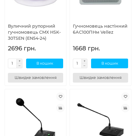
Вуличний рупорний
Гучномовець настінний
гучномовець CMX HSK-
6АС100ПНм Vellez
30TSEN (EN54-24)
2696 грн.
1668 грн.
В кошик
В кошик
Швидке замовлення
Швидке замовлення