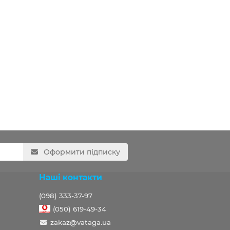
Оформити підписку
Наші контакти
(098) 333-37-97
(050) 619-49-34
zakaz@vataga.ua