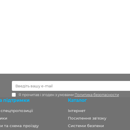
Я прочитав і згоден з умовами
Политика безопасности
а підтримки
Каталог
а спецпропозиції
Інтернет
ики
Посилення зв'язку
и та схема проїзду
Системи безпеки