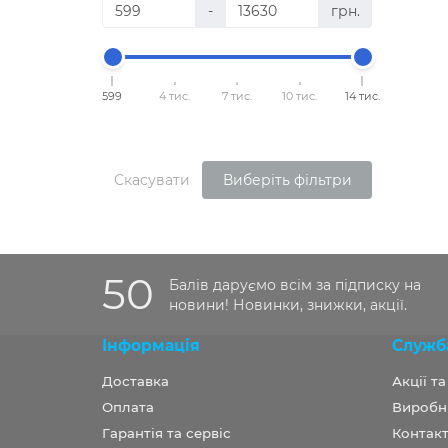
-
грн.
599
4 тис.
7 тис.
10 тис.
14 тис.
Скасувати
Виберіть фільтри
50
Балів даруємо всім за підписку на
новини! Новинки, знижки, акції.
Інформація
Служб
Доставка
Акції т
Оплата
Виробн
Гарантія та сервіс
Контакт