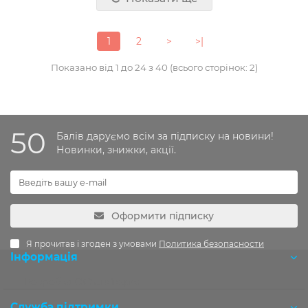
1
2
>
>|
Показано від 1 до 24 з 40 (всього сторінок: 2)
50
Балів даруємо всім за підписку на новини!
Новинки, знижки, акції.
Оформити підписку
Я прочитав і згоден з умовами
Политика безопасности
Інформація
Розробка OCStudio.pro
Служба підтримки