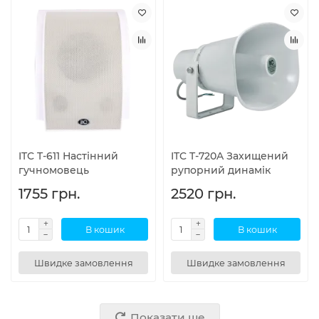
ITC T-611 Настінний
ITC T-720A Захищений
гучномовець
рупорний динамік
1755 грн.
2520 грн.
В кошик
В кошик
Швидке замовлення
Швидке замовлення
Показати ще