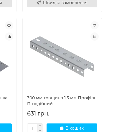
я
Швидке замовлення
ишка
300 мм товщина 1,5 мм Профіль
П-подібний
631 грн.
В кошик