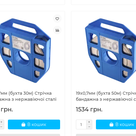
7мм (бухта 30м) Стрічка
19х0,7мм (бухта 50м) Стріч
ажна з нержавіючої сталі
бандажна з нержавіючої с
 грн.
1534 грн.
В кошик
В кошик