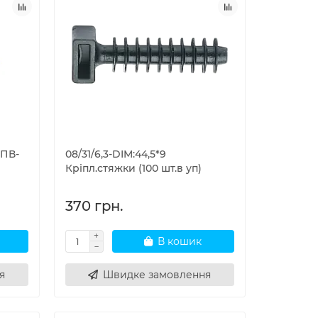
КПВ-
08/31/6,3-DIM:44,5*9
Кріпл.стяжки (100 шт.в уп)
370 грн.
В кошик
я
Швидке замовлення