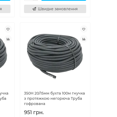
я
Швидке замовлення
нучка
350Н 20/15мм бухта 100м гнучка
уба
з протяжкою негорюча Труба
гофрована
951 грн.