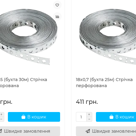
55 (бухта 30м) Стрічка
18х0,7 (бухта 25м) Стрічка
орована
перфорована
грн.
411 грн.
В кошик
В кошик
Швидке замовлення
Швидке замовленн