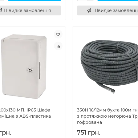
Швидке замовлення
Швидке замовленн
200х130 МП, IP65 Шафа
350Н 16/12мм бухта 100м г
оміцна з ABS-пластика
з протяжкою негорюча Тр
гофрована
грн.
751 грн.