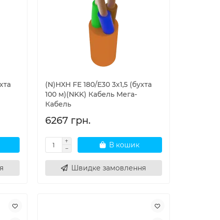
хта
(N)HXH FE 180/Е30 3х1,5 (бухта
100 м)(NKK) Кабель Мега-
Кабель
6267 грн.
В кошик
я
Швидке замовлення