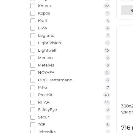
Knipex
22
Kopos
11
Kraft
3
L&W
4
Legrand
1
Light Vision
9
Lightwell
10
Merlion
2
Metalvis
3
NOYAFA
21
OBO Bettermann
8
PiPo
7
Pro'sKit
40
RITAR
14
300х
SafetyEye
2
удар
Secur
1
TCF
6
716 
Teltonika
1