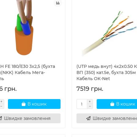
H FE 180/Е30 3х2,5 (бухта
(UTP медь внут) 4х2х0.50 
)(NKK) Кабель Мега-
ВП (350) кат.5е, бухта 305м
ль
Кабель OK-Net
6 грн.
7519 грн.
В кошик
В кошик
Швидке замовлення
Швидке замовленн