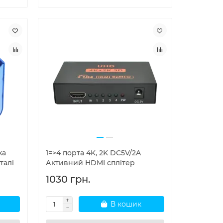
ка
1=>4 порта 4K, 2K DC5V/2A
талі
Активний HDMI сплітер
1030 грн.
В кошик