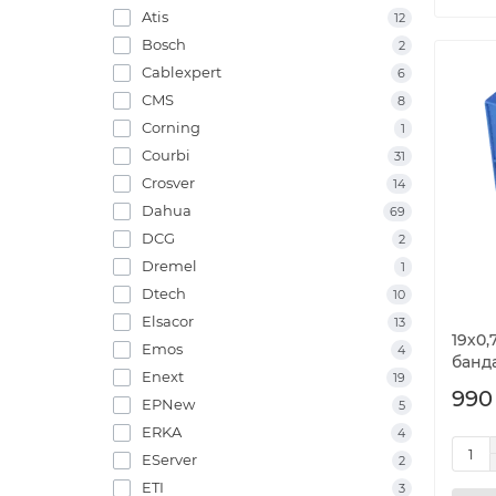
Atis
12
Bosch
2
Cablexpert
6
CMS
8
Corning
1
Courbi
31
Crosver
14
Dahua
69
DCG
2
Dremel
1
Dtech
10
Elsacor
13
19х0,
Emos
4
банд
Enext
19
990
EPNew
5
ERKA
4
EServer
2
ETI
3