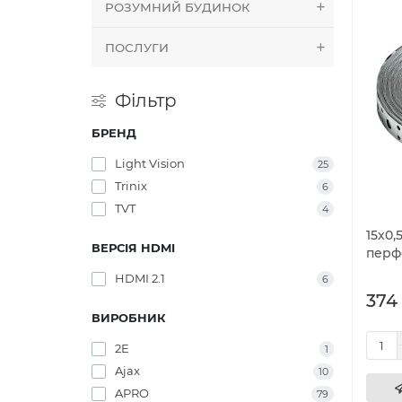
РОЗУМНИЙ БУДИНОК
ПОСЛУГИ
Фільтр
БРЕНД
Light Vision
25
Trinix
6
TVT
4
15х0,
ВЕРСІЯ HDMI
перф
HDMI 2.1
6
374 
ВИРОБНИК
2E
1
Ajax
10
APRO
79