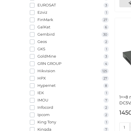
EUROSAT
3
Ezviz
1
FinMark
27
GalKat
6
Gembird
30
Geos
2
GKS
1
GoldMine
3
GRN GROUP
4
Hikvision
125
HPX
27
Hypernet
8
IEK
1
1=>8 
IMOU
7
DC5V
Infocord
2
1450
Ipcom
2
King Tony
1
Kingda
7