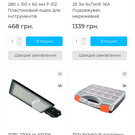
280 х 310 х 60 мм F-312
2E 3м 6xТипF 16A
Пластиковий ящик для
Подовжувач
інструментів
мережевий
468 грн.
1339 грн.
В кошик
В кошик
Швидке замовлення
Швидке замовлення
30Вт 2700Lm 6500K
310x250x60 15 відділень