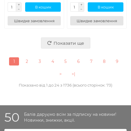
В кошик
В кошик
Швидке замовлення
Швидке замовлення
Показати ще
1
2
3
4
5
6
7
8
9
>
>|
Показано від 1 до 24 з 1736 (всього сторінок: 73)
50
Балів даруємо всім за підписку на новини!
Новинки, знижки, акції.