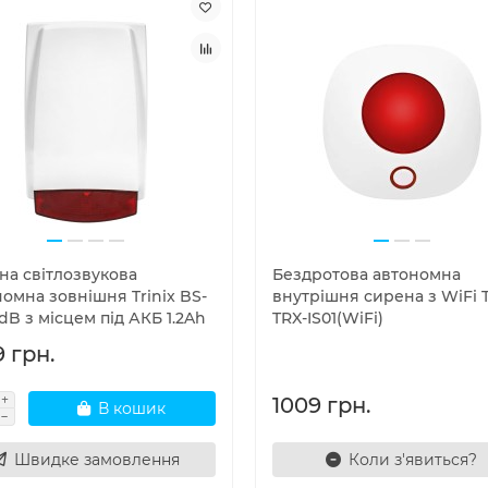
на світлозвукова
Бездротова автономна
омна зовнішня Trinix BS-
внутрішня сирена з WiFi T
5dB з місцем під АКБ 1.2Ah
TRX-IS01(WiFi)
 грн.
1009 грн.
В кошик
Швидке замовлення
Коли з'явиться?