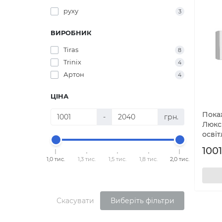
руху
3
ВИРОБНИК
Tiras
8
Trinix
4
Артон
4
ЦІНА
Пока
-
грн.
Люкс
осві
1001
1,0 тис.
1,3 тис.
1,5 тис.
1,8 тис.
2,0 тис.
Скасувати
Виберіть фільтри