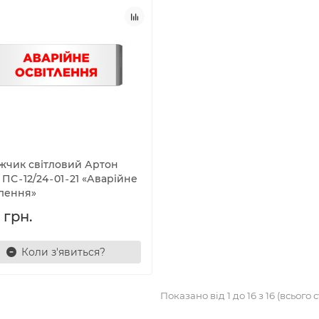
жчик світловий Артон
 ПС‐12/24‐01‐21 «Аварійне
тлення»
 грн.
Коли з'явиться?
Показано від 1 до 16 з 16 (всього с