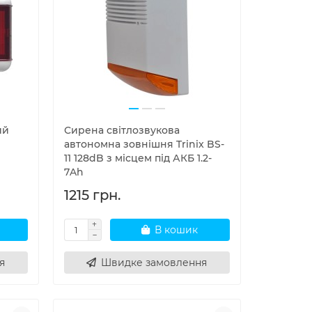
ий
Сирена світлозвукова
автономна зовнішня Trinix BS-
11 128dB з місцем під АКБ 1.2-
7Ah
1215 грн.
В кошик
я
Швидке замовлення