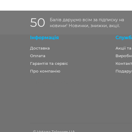
50
Балів даруємо всім за підписку на
новини! Новинки, знижки, акції.
Інформація
Служб
Доставка
Акції т
Оплата
Виробн
Гарантія та сервіс
Контакт
Про компанію
Подару
Розробка OCStudio.pro
© Vataga Telecom UA