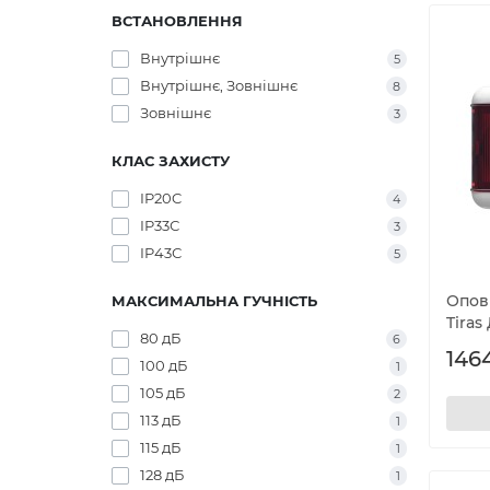
ВСТАНОВЛЕННЯ
Внутрішнє
5
Внутрішнє, Зовнішнє
8
Зовнішнє
3
КЛАС ЗАХИСТУ
IP20C
4
IP33С
3
IP43С
5
Опов
МАКСИМАЛЬНА ГУЧНІСТЬ
Tiras
80 дБ
6
1464
100 дБ
1
105 дБ
2
113 дБ
1
115 дБ
1
128 дБ
1