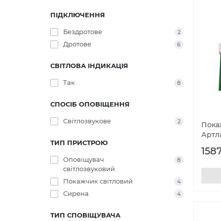
ПІДКЛЮЧЕННЯ
Бездротове
2
Дротове
6
СВІТЛОВА ІНДИКАЦІЯ
Так
8
СПОСІБ ОПОВІЩЕННЯ
Світлозвукове
2
Пока
Артла
ТИП ПРИСТРОЮ
1587
Оповіщувач
8
світлозвуковий
Покажчик світловий
4
Сирена
4
ТИП СПОВІЩУВАЧА