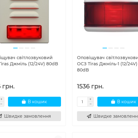
іщувач світлозвуковий
Оповіщувач світлозвуков
iras Джміль (12/24V) 80dB
ОСЗ Tiras Джміль-1 (12/24V)
80dB
 грн.
1536 грн.
В кошик
В кошик
Швидке замовлення
Швидке замовленн