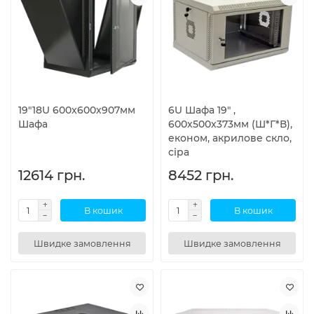
19"18U 600x600x907мм
6U Шафа 19" ,
Шафа
600x500x373мм (Ш*Г*В),
економ, акрилове скло,
сіра
12614 грн.
8452 грн.
В кошик
В кошик
Швидке замовлення
Швидке замовлення