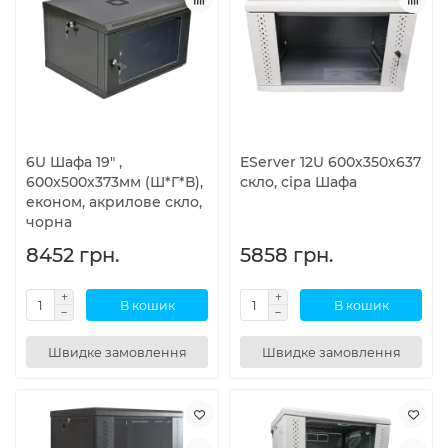
6U Шафа 19" ,
EServer 12U 600х350х637
600x500x373мм (Ш*Г*В),
скло, сіра Шафа
економ, акрилове скло,
чорна
8452 грн.
5858 грн.
В кошик
В кошик
Швидке замовлення
Швидке замовлення