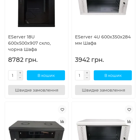
EServer 18U
EServer 4U 600х350х284
600х500х907 скло,
мм Шафа
чорна Шафа
8782 грн.
3942 грн.
В кошик
В кошик
Швидке замовлення
Швидке замовлення