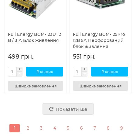
Full Energy BGM-123U 12
Full Energy BGM-125Pro
В / 3 А Блок живлення
12В 5А Перфорований
блок живлення
498 грн.
551 грн.
В кошик
В кошик
Швидке замовлення
Швидке замовлення
Показати ще
1
2
3
4
5
6
7
8
9