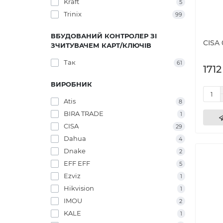
Kraft
5
Trinix
99
ВБУДОВАНИЙ КОНТРОЛЕР ЗІ
CISA 
ЗЧИТУВАЧЕМ КАРТ/КЛЮЧІВ
Так
61
1712
ВИРОБНИК
Atis
8
BIRA TRADE
1
CISA
29
Dahua
4
Dnake
2
EFF EFF
5
Ezviz
1
Hikvision
1
IMOU
2
KALE
1