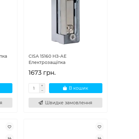
пка
CISA 15160 НЗ-АЕ
Електрозащіпка
1673 грн.
В кошик
я
Швидке замовлення