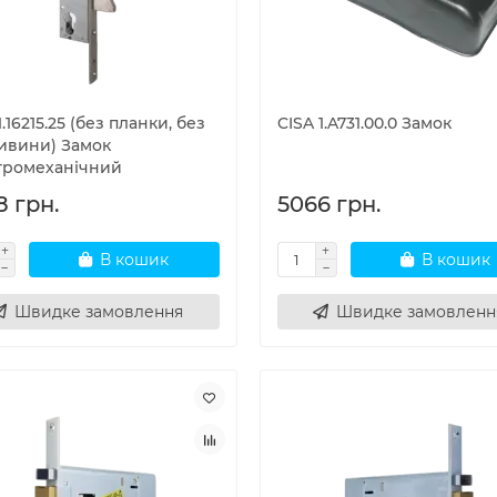
1.16215.25 (без планки, без
CISA 1.A731.00.0 Замок
ивини) Замок
тромеханічний
8 грн.
5066 грн.
В кошик
В кошик
Швидке замовлення
Швидке замовленн