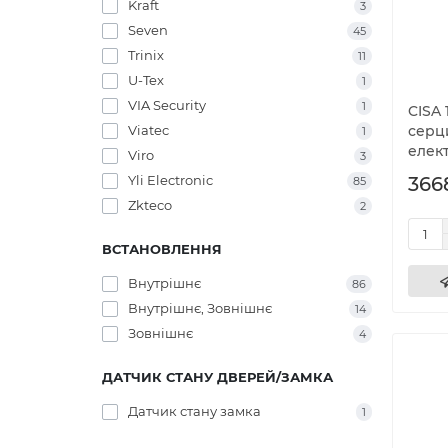
Kraft
3
Seven
45
Trinix
11
U-Tex
1
VIA Security
1
CISA 
Viatec
серц
1
елек
Viro
3
Yli Electronic
366
85
Zkteco
2
ВСТАНОВЛЕННЯ
Внутрішнє
86
Внутрішнє, Зовнішнє
14
Зовнішнє
4
ДАТЧИК СТАНУ ДВЕРЕЙ/ЗАМКА
Датчик стану замка
1