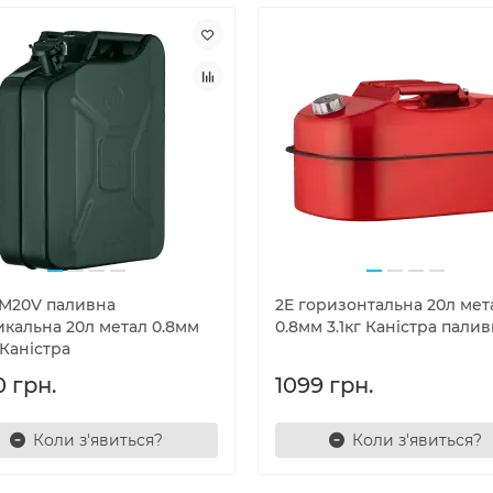
CM20V паливна
2E горизонтальна 20л мет
икальна 20л метал 0.8мм
0.8мм 3.1кг Каністра пали
 Каністра
0 грн.
1099 грн.
Коли з'явиться?
Коли з'явиться?