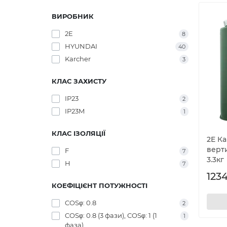
ВИРОБНИК
2E
8
HYUNDAI
40
Karcher
3
КЛАС ЗАХИСТУ
IP23
2
IP23M
1
КЛАС ІЗОЛЯЦІЇ
2E К
верт
F
7
3.3кг
H
7
1234
КОЕФІЦІЄНТ ПОТУЖНОСТІ
COSφ: 0.8
2
COSφ: 0.8 (3 фази), COSφ: 1 (1
1
фаза)