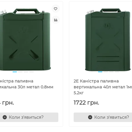
аністра паливна
2E Каністра паливна
икальна 30л метал 0.8мм
вертикальна 40л метал 1м
5.2кг
 грн.
1722 грн.
Коли з'явиться?
Коли з'явиться?