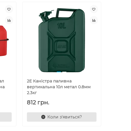
ал
2E Каністра паливна
вна
вертикальна 10л метал 0.8мм
2.3кг
812 грн.
Коли з'явиться?