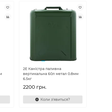
2E Каністра паливна
м
вертикальна 60л метал 0.8мм
6.5кг
2200 грн.
Коли з'явиться?