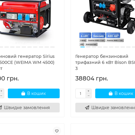
иновий генератор Sirius
Генератор бензиновий
00CE (WEIMA WM 4500)
трифазний 6 кВт Bison BS
Вт
3
00 грн.
38804 грн.
В кошик
В кошик
Швидке замовлення
Швидке замовленн