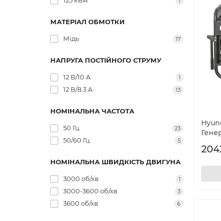
125 кВА
1
МАТЕРІАЛ ОБМОТКИ
Мідь
17
НАПРУГА ПОСТІЙНОГО СТРУМУ
12 В/10 А
1
12 В/8.3 А
13
НОМІНАЛЬНА ЧАСТОТА
Hyun
50 Гц
23
Гене
50/60 Гц
5
204
НОМІНАЛЬНА ШВИДКІСТЬ ДВИГУНА
3000 об/хв
1
3000-3600 об/хв
3
3600 об/хв
6