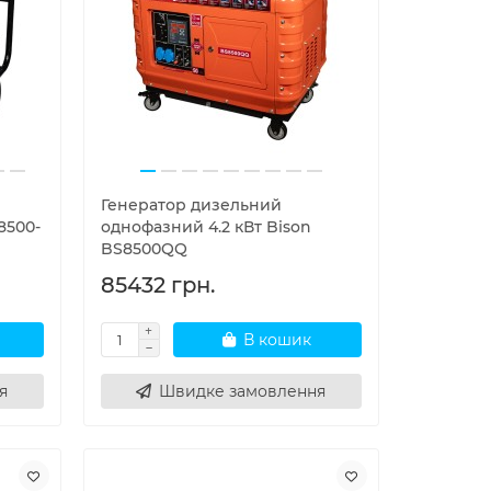
Генератор дизельний
8500-
однофазний 4.2 кВт Bison
BS8500QQ
85432 грн.
В кошик
я
Швидке замовлення