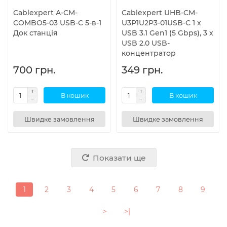
Cablexpert A-CM-
Cablexpert UHB-CM-
COMBO5-03 USB-C 5-в-1
U3P1U2P3-01USB-С 1 х
Док станція
USB 3.1 Gen1 (5 Gbps), 3 х
USB 2.0 USB-
концентратор
700 грн.
349 грн.
В кошик
В кошик
Швидке замовлення
Швидке замовлення
Показати ще
1
2
3
4
5
6
7
8
9
>
>|