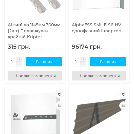
Al тип1 до 1145мм 300мм
AlphaESS SMILE-S6-HV
(2шт) Подовжувач
однофазний Інвертор
крайній Kripter
315 грн.
96174 грн.
В кошик
В кошик
Швидке замовлення
Швидке замовлення