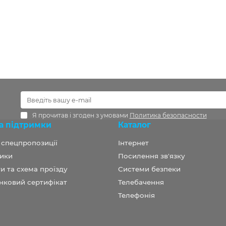
Я прочитав і згоден з умовами
Политика безопасности
а підтримки
Каталог
а спецпропозиції
Інтернет
ики
Посилення зв'язку
и та схема проїзду
Системи безпеки
нковий сертифікат
Телебачення
Телефонія