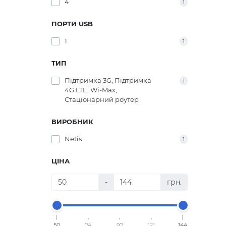
4
1
ПОРТИ USB
1
1
ТИП
Підтримка 3G, Підтримка
1
4G LTE, Wi-Max,
Стаціонарний роутер
ВИРОБНИК
Netis
1
ЦІНА
-
грн.
50
74
97
121
144