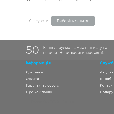
Скасувати
Виберіть фільтри
50
Балів даруємо всім за підписку на
новини! Новинки, знижки, акції.
Інформація
Служб
Доставка
Акції т
Оплата
Виробн
Гарантія та сервіс
Контакт
Про компанію
Подару
Розробка OCStudio.pro