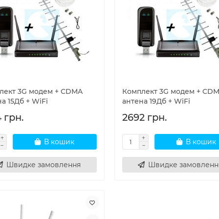
лект 3G модем + CDMA
Комплект 3G модем + CD
а 15Дб + WiFi
антена 19Дб + WiFi
 грн.
2692 грн.
В кошик
В кошик
Швидке замовлення
Швидке замовленн