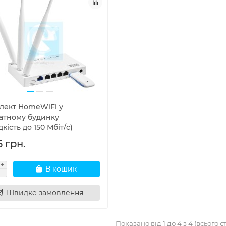
лект HomeWiFi у
атному будинку
кість до 150 Мбіт/c)
 грн.
В кошик
Швидке замовлення
Показано від 1 до 4 з 4 (всього ст