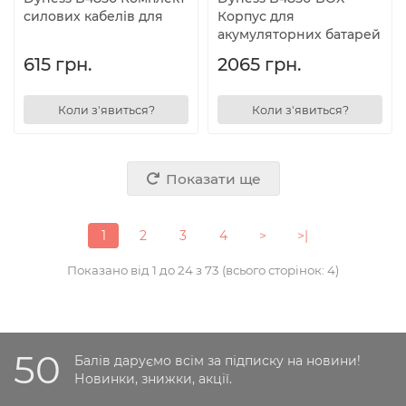
силових кабелів для
Корпус для
акумуляторних батарей
615 грн.
2065 грн.
Коли з'явиться?
Коли з'явиться?
Показати ще
1
2
3
4
>
>|
Показано від 1 до 24 з 73 (всього сторінок: 4)
50
Балів даруємо всім за підписку на новини!
Новинки, знижки, акції.