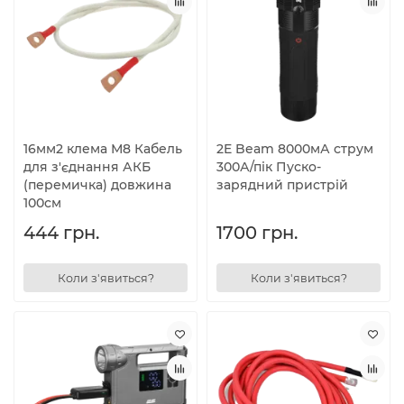
16мм2 клема М8 Кабель
2E Beam 8000мА струм
для з'єднання АКБ
300А/пік Пуско-
(перемичка) довжина
зарядний пристрій
100см
444 грн.
1700 грн.
Коли з'явиться?
Коли з'явиться?