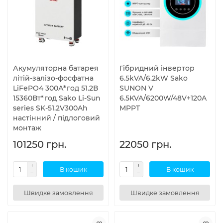
Акумуляторна батарея
Гібридний інвертор
літій-залізо-фосфатна
6.5kVA/6.2kW Sako
LiFePO4 300А*год 51.2В
SUNON V
15360Вт*год Sako Li-Sun
6.5KVA/6200W/48V+120A
series SK-51.2V300Ah
MPPT
настінний / підлоговий
монтаж
101250 грн.
22050 грн.
В кошик
В кошик
Швидке замовлення
Швидке замовлення