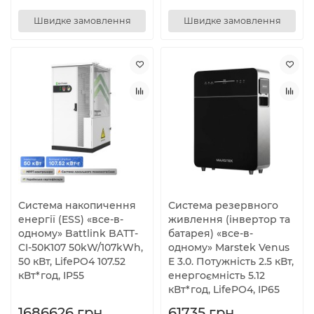
Швидке замовлення
Швидке замовлення
Система накопичення
Система резервного
енергії (ESS) «все-в-
живлення (інвертор та
одному» Battlink BATT-
батарея) «все-в-
CI-50K107 50kW/107kWh,
одному» Marstek Venus
50 кВт, LifePO4 107.52
E 3.0. Потужність 2.5 кВт,
кВт*год, IP55
енергоємність 5.12
кВт*год, LifePO4, IP65
1686626 грн.
61735 грн.