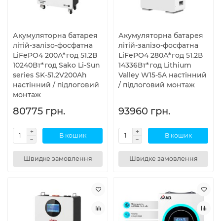
Акумуляторна батарея
Акумуляторна батарея
літій-залізо-фосфатна
літій-залізо-фосфатна
LiFePO4 200А*год 51.2В
LiFePO4 280А*год 51.2В
10240Вт*год Sako Li-Sun
14336Вт*год Lithium
series SK-51.2V200Ah
Valley W15-5A настінний
настінний / підлоговий
/ підлоговий монтаж
монтаж
80775 грн.
93960 грн.
В кошик
В кошик
Швидке замовлення
Швидке замовлення