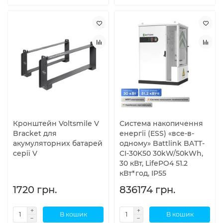
Кронштейн Voltsmile V
Система накопичення
Bracket для
енергії (ESS) «все-в-
акумуляторних батарей
одному» Battlink BATT-
серії V
CI-30K50 30kW/50kWh,
30 кВт, LifePO4 51.2
кВт*год, IP55
1720 грн.
836174 грн.
В кошик
В кошик