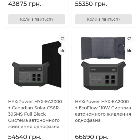
43875 грн.
55350 грн.
Коли з'явиться?
Коли з'явиться?
HYXiPower HYX-EA2000
HYXiPower HYX-EA2000
+ Canadian Solar CS6R-
+ EcoFlow 110W Система
395MS Full Black
автономного живлення
Система автономного
однофазна
живлення однофазна
54540 грн.
66690 грн.