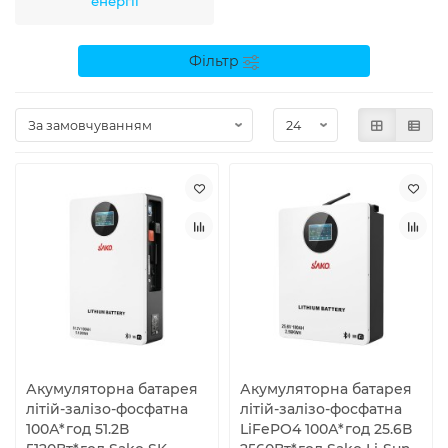
енергії
Фільтр
Акумуляторна батарея
Акумуляторна батарея
літій-залізо-фосфатна
літій-залізо-фосфатна
100А*год 51.2В
LiFePO4 100А*год 25.6В