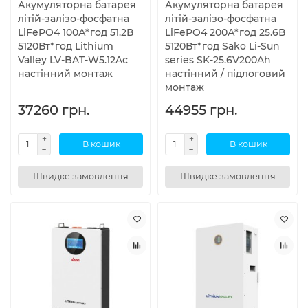
Акумуляторна батарея
Акумуляторна батарея
літій-залізо-фосфатна
літій-залізо-фосфатна
LiFePO4 100А*год 51.2В
LiFePO4 200А*год 25.6В
5120Вт*год Lithium
5120Вт*год Sako Li-Sun
Valley LV-BAT-W5.12Ac
series SK-25.6V200Ah
настінний монтаж
настінний / підлоговий
монтаж
37260 грн.
44955 грн.
В кошик
В кошик
Швидке замовлення
Швидке замовлення