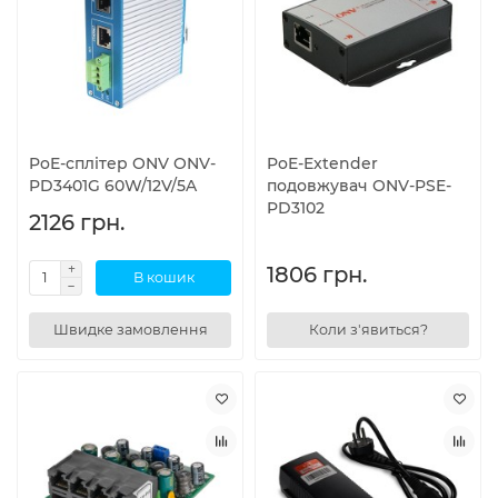
PoE-сплітер ONV ONV-
PoE-Extender
PD3401G 60W/12V/5A
подовжувач ONV-PSE-
PD3102
2126 грн.
1806 грн.
В кошик
Швидке замовлення
Коли з'явиться?