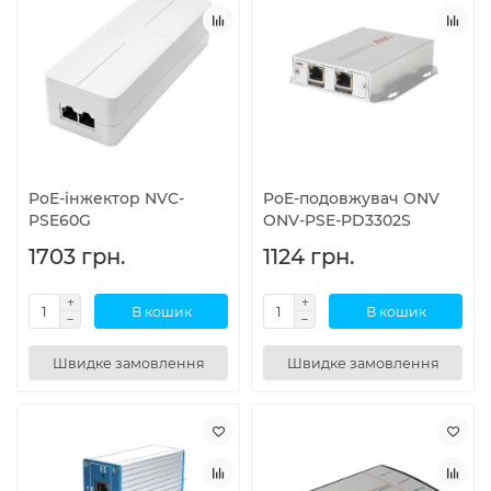
PoE-інжектор NVC-
PoE-подовжувач ONV
PSE60G
ONV-PSE-PD3302S
1703 грн.
1124 грн.
В кошик
В кошик
Швидке замовлення
Швидке замовлення