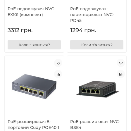
PoE-подовжувач NVC-
PoE-подовжувач-
EX101 (комплект)
перетворювач NVC-
PD45
3312 грн.
1294 грн.
Коли з'явиться?
Коли з'явиться?
PoE-розширювач 5-
PoE-розширювач NVC-
портовий Cudy POE40 1
BSE4