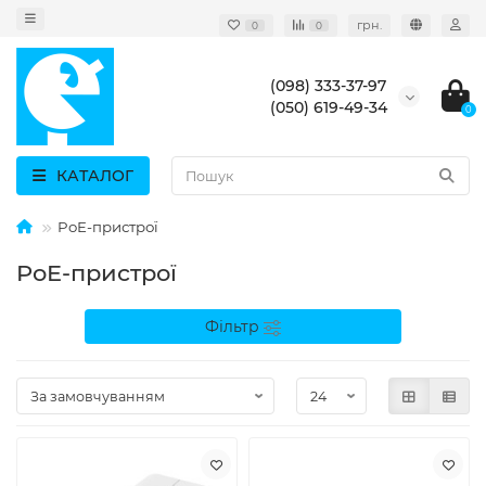
грн.
0
0
(098) 333-37-97
(050) 619-49-34
0
КАТАЛОГ
PoE-пристрої
PoE-пристрої
Фільтр