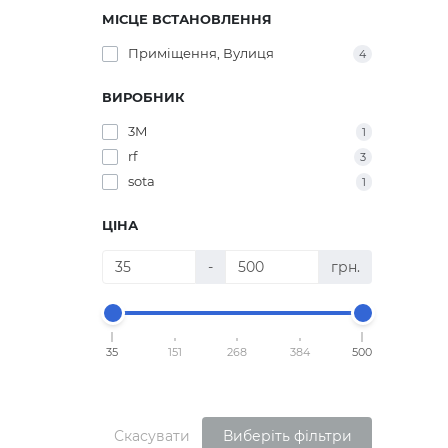
МІСЦЕ ВСТАНОВЛЕННЯ
Приміщення, Вулиця
4
ВИРОБНИК
3M
1
rf
3
sota
1
ЦІНА
-
грн.
35
151
268
384
500
Скасувати
Виберіть фільтри