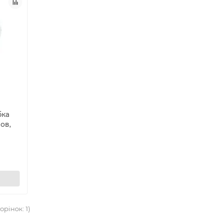
бка
ов,
орінок: 1)