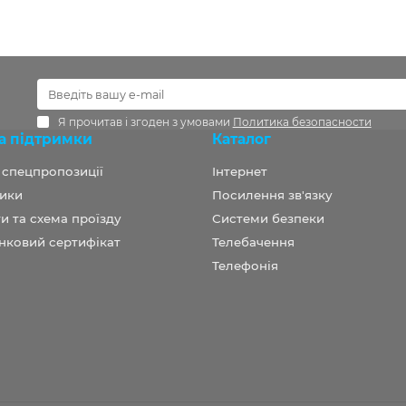
Я прочитав і згоден з умовами
Политика безопасности
а підтримки
Каталог
а спецпропозиції
Інтернет
ики
Посилення зв'язку
и та схема проїзду
Системи безпеки
нковий сертифікат
Телебачення
Телефонія