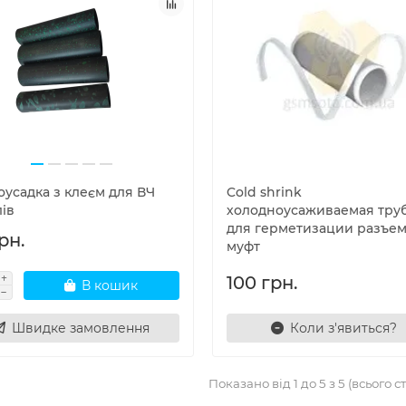
оусадка з клеєм для ВЧ
Cold shrink
ів
холодноусаживаемая тру
для герметизации разъем
рн.
муфт
100 грн.
В кошик
Швидке замовлення
Коли з'явиться?
Показано від 1 до 5 з 5 (всього ст