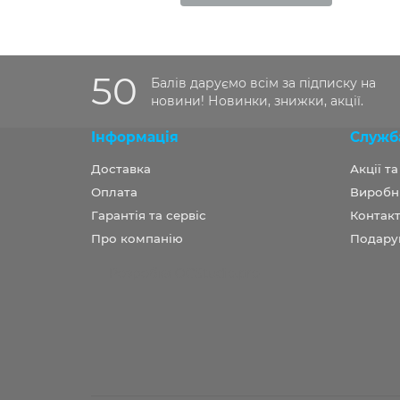
50
Балів даруємо всім за підписку на
новини! Новинки, знижки, акції.
Інформація
Служб
Доставка
Акції т
Оплата
Виробн
Гарантія та сервіс
Контакт
Про компанію
Подару
Розробка OCStudio.pro