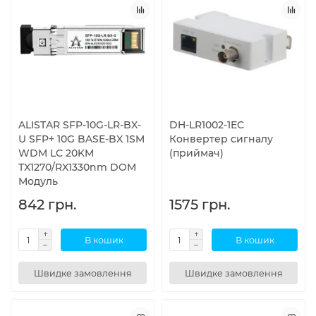
ALISTAR SFP-10G-LR-BX-
DH-LR1002-1EC
U SFP+ 10G BASE-BX 1SM
Конвертер сигналу
WDM LC 20KM
(приймач)
TX1270/RX1330nm DOM
Модуль
842 грн.
1575 грн.
В кошик
В кошик
Швидке замовлення
Швидке замовлення