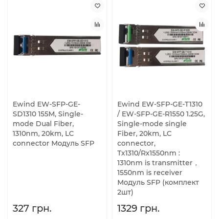
Ewind EW-SFP-GE-
Ewind EW-SFP-GE-T1310
SD1310 155M, Single-
/ EW-SFP-GE-R1550 1.25G,
mode Dual Fiber,
Single-mode single
1310nm, 20km, LC
Fiber, 20km, LC
connector Модуль SFP
connector,
Tx1310/Rx1550nm :
1310nm is transmitter，
1550nm is receiver
Модуль SFP (комплект
2шт)
327 грн.
1329 грн.