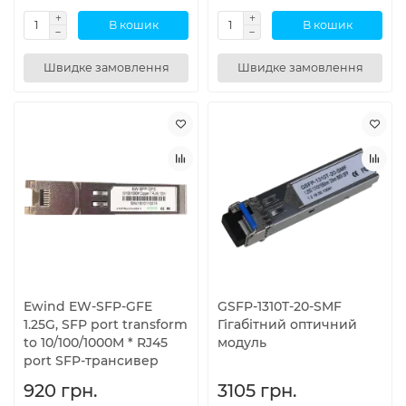
В кошик
В кошик
Швидке замовлення
Швидке замовлення
Ewind EW-SFP-GFE
GSFP-1310T-20-SMF
1.25G, SFP port transform
Гігабітний оптичний
to 10/100/1000M * RJ45
модуль
port SFP-трансивер
920 грн.
3105 грн.