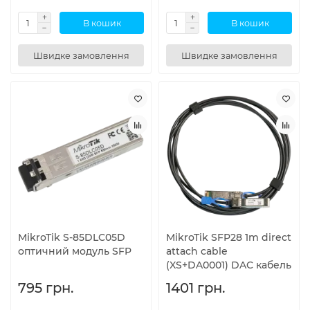
В кошик
В кошик
Швидке замовлення
Швидке замовлення
MikroTik S-85DLC05D
MikroTik SFP28 1m direct
оптичний модуль SFP
attach cable
(XS+DA0001) DAC кабель
795 грн.
1401 грн.