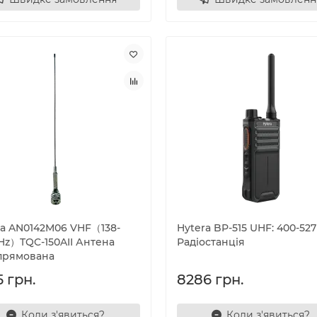
ra AN0142M06 VHF（138-
Hytera BP-515 UHF: 400-52
Hz）TQC-150AII Антена
Радіостанція
прямована
 грн.
8286 грн.
Коли з'явиться?
Коли з'явиться?