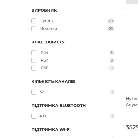
ВИРОБНИК
Hytera
20
Motorola
23
КЛАС ЗАХИСТУ
IP54
6
IP67
3
IP68
11
КІЛЬКІСТЬ КАНАЛІВ
32
1
Hyter
Акум
ПІДТРИМКА BLUETOOTH
4.0
1
3529
ПІДТРИМКА WI-FI