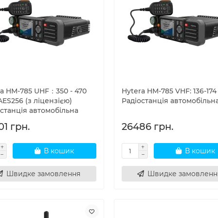
ra HM-785 UHF：350 - 470
Hytera HM-785 VHF: 136-17
ES256 (з ліцензією)
Радіостанція автомобільн
останція автомобільна
01 грн.
26486 грн.
В кошик
В кошик
Швидке замовлення
Швидке замовленн