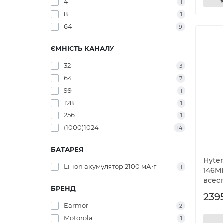
4
1
8
1
64
9
ЄМНІСТЬ КАНАЛУ
32
3
64
7
99
1
128
1
256
1
(1000)1024
14
БАТАРЕЯ
Hyte
Li-ion акумулятор 2100 мА•г
1
146M
всес
БРЕНД
2395
Earmor
2
Motorola
1