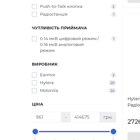
Push-to-Talk кнопка
2
Радіостанція
1
ЧУТЛИВІСТЬ ПРИЙМАЧА
0.14 мкВ цифровий режим /
1
0.16 мкВ аналоговий
режим
ВИРОБНИК
Earmor
2
Hytera
20
Motorola
24
Hyter
ЦІНА
Радіо
-
грн.
272