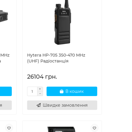
4 MHz
Hytera HP-705 350-470 MHz
а
(UHF) Радіостанція
26104 грн.
В кошик
я
Швидке замовлення