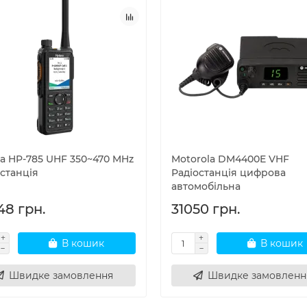
ra HP-785 UHF 350~470 MHz
Motorola DM4400E VHF
станція
Радіостанція цифрова
автомобільна
48 грн.
31050 грн.
В кошик
В кошик
Швидке замовлення
Швидке замовленн