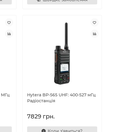
7 МГц
Hytera BP-565 UHF: 400-527 мГц
Радіостанція
7829 грн.
Коли з'явиться?