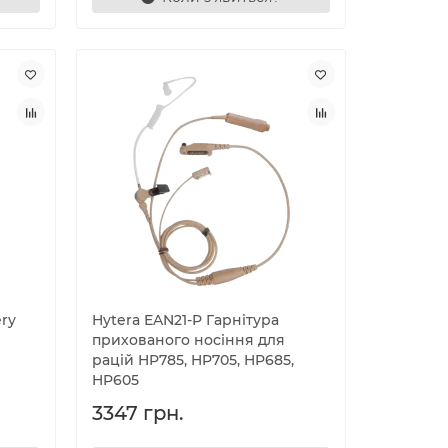
ery
Hytera EAN21-P Гарнітура
прихованого носіння для
рацій HP785, HP705, HP685,
HP605
3347 грн.