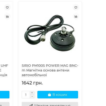
7 UHF
SIRIO PM100S POWER MAG BNC-
E
m Магнітна основа антени
нція
автомобільної
1642 грн.
В кошик
я
Швидке замовлення