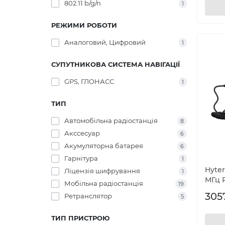
802.11 b/g/n
1
РЕЖИМИ РОБОТИ
Аналоговий, Цифровий
1
СУПУТНИКОВА СИСТЕМА НАВІГАЦІЇ
GPS, ГЛОНАСС
1
ТИП
Автомобільна радіостанція
8
Акссесуар
6
Акумуляторна батарея
6
Гарнітура
1
Hyte
Ліцензія шифрування
1
МГц 
Мобільна радіостанція
19
305
Ретранслятор
5
ТИП ПРИСТРОЮ