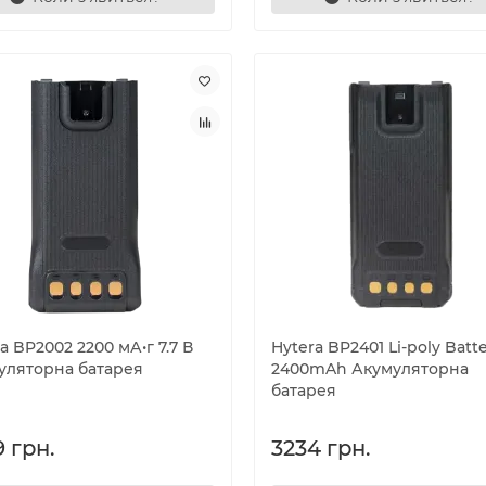
a BP2002 2200 мА•г 7.7 В
Hytera BP2401 Li-poly Batt
уляторна батарея
2400mAh Акумуляторна
батарея
 грн.
3234 грн.