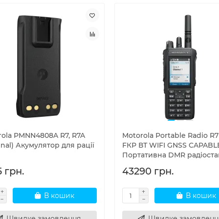
rola PMNN4808A R7, R7A
Motorola Portable Radio R
inal) Акумулятор для рації
FКР ВТ WIFI GNSS CAPABL
Портативна DMR радіоста
 грн.
43290 грн.
В кошик
В кошик
Швидке замовлення
Швидке замовленн