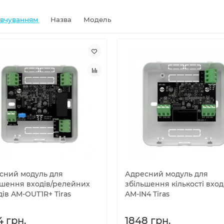
овчуванням
Назва
Модель
сний модуль для
Адресний модуль для
ьшення входів/релейних
збільшення кількості вход
ів AM-OUT1R+ Tiras
AM-IN4 Tiras
4 грн.
1848 грн.