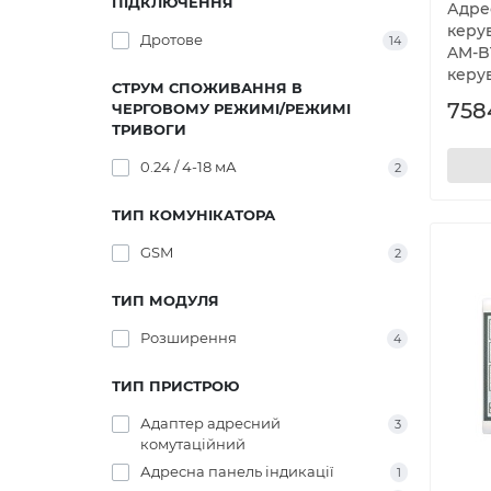
ПІДКЛЮЧЕННЯ
Адре
керув
Дротове
14
AM-B
керув
СТРУМ СПОЖИВАННЯ В
758
ЧЕРГОВОМУ РЕЖИМІ/РЕЖИМІ
ТРИВОГИ
0.24 / 4-18 мА
2
ТИП КОМУНІКАТОРА
GSM
2
ТИП МОДУЛЯ
Розширення
4
ТИП ПРИСТРОЮ
Адаптер адресний
3
комутаційний
Адресна панель індикації
1