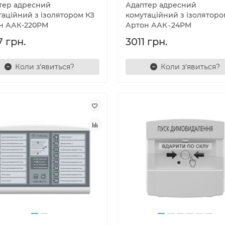
тер адресний
Адаптер адресний
таційний з ізолятором КЗ
комутаційний з ізоляторо
н ААК-220РМ
Артон ААК‐24РМ
7 грн.
3011 грн.
Коли з'явиться?
Коли з'явиться?