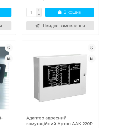
В кошик
я
Швидке замовлення
И-
Адаптер адресний
комутаційний Артон ААК-220Р