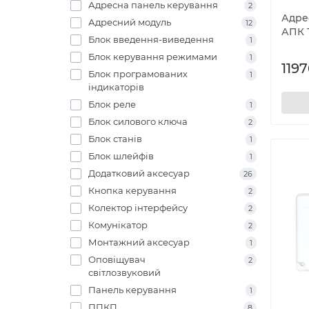
Адресна панель керування
2
Адре
Адресний модуль
12
АПК T
Блок введення-виведення
1
Блок керування режимами
1
1197
Блок програмованих
1
індикаторів
Блок реле
1
Блок силового ключа
2
Блок станів
1
Блок шлейфів
1
Додатковий аксесуар
26
Кнопка керування
2
Колектор інтерфейсу
2
Комунікатор
2
Монтажний аксесуар
1
Оповіщувач
2
світлозвуковий
Панель керування
1
ППКП
8