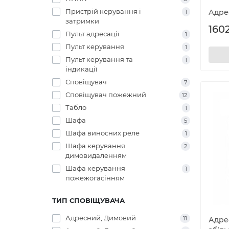
Пристрій керування і
Адре
1
затримки
1602
Пульт адресації
1
Пульт керування
1
Пульт керування та
1
індикації
Сповіщувач
7
Сповіщувач пожежний
12
Табло
1
Шафа
5
Шафа виносних реле
1
Шафа керування
2
димовидаленням
Шафа керування
1
пожежогасінням
ТИП СПОВІЩУВАЧА
Адресний, Димовий
11
Адре