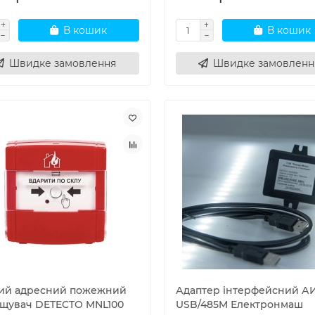
В кошик
В кошик
Швидке замовлення
Швидке замовленн
ий адресний пожежний
Адаптер інтерфейсний А
іщувач DETECTO MNL100
USB/485M Електронмаш