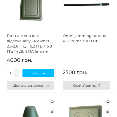
Патч антена для
Omni jamming антена
відеоканалу FPV Rnet
РЕБ N-male 100 Вт
2.3-2.6 ГГц + 5.2 ГГц + 5.8
ГГц 14 Дб SMA female
4000 грн.
2500 грн.
В кошик
Швидке замовлення
Коли з'явиться?