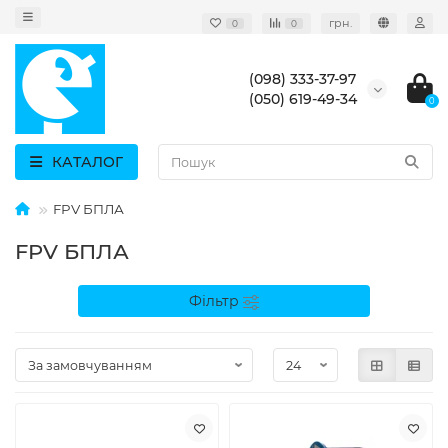
грн.
0
0
(098) 333-37-97
(050) 619-49-34
0
КАТАЛОГ
FPV БПЛА
FPV БПЛА
Фільтр