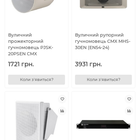
Вуличний
Вуличний рупорний
прожекторний
гучномовець CMX MHS-
гучномовець PJSK-
30EN (EN54-24)
20PSEN CMX
1721 грн.
3931 грн.
Коли з'явиться?
Коли з'явиться?