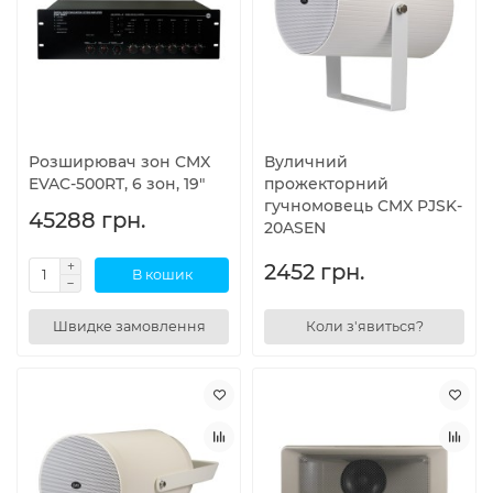
Розширювач зон CMX
Вуличний
EVAC-500RT, 6 зон, 19"
прожекторний
гучномовець CMX PJSK-
45288 грн.
20ASEN
2452 грн.
В кошик
Швидке замовлення
Коли з'явиться?