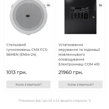
Стельовий
Устатковання
гучномовець CMX FCS-
керування та індикації
56MEN (EN54-24)
мовленнєвого
оповіщування
Електронмаш СОМ 410
1013 грн.
21960 грн.
Коли з'явиться?
Коли з'явиться?
Показано від 1 до 24 з 24 (всього сторінок: 1)