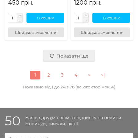
450 грн.
1200 грн.
В кошик
В кошик
Швидке замовлення
Швидке замовлення
Показати ще
1
2
3
4
>
>|
Показано від 1 до 24 з 76 (всього сторінок: 4)
50
Балів даруємо всім за підписку на новини!
Новинки, знижки, акції.