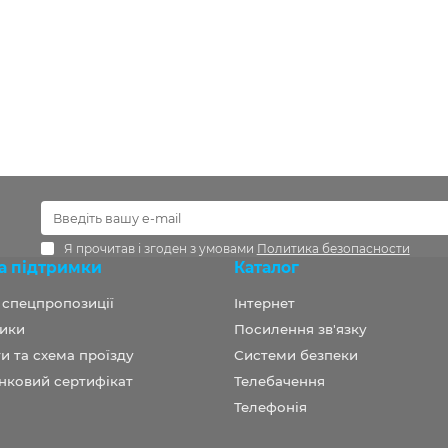
Я прочитав і згоден з умовами
Политика безопасности
а підтримки
Каталог
а спецпропозиції
Інтернет
ики
Посилення зв'язку
и та схема проїзду
Системи безпеки
нковий сертифікат
Телебачення
Телефонія