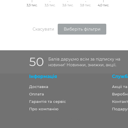
3,3 тис.
3,5 тис.
3,6 тис.
3,8 тис.
4,0 тис.
Скасувати
Виберіть фільтри
50
Балів даруємо всім за підписку на
новини! Новинки, знижки, акції.
Інформація
Служб
Доставка
Акції т
Оплата
Виробн
Гарантія та сервіс
Контакт
Про компанію
Подару
Розробка OCStudio.pro