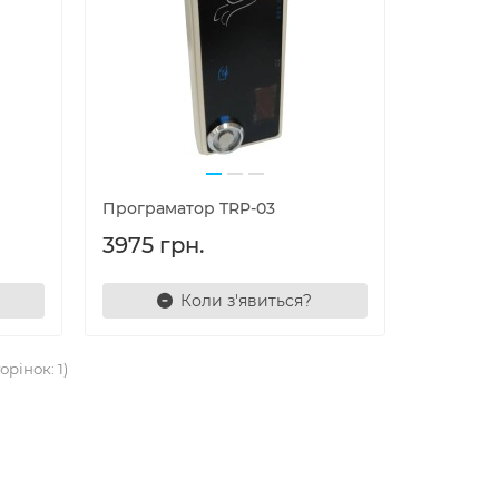
Програматор TRP-03
3975 грн.
Коли з'явиться?
орінок: 1)