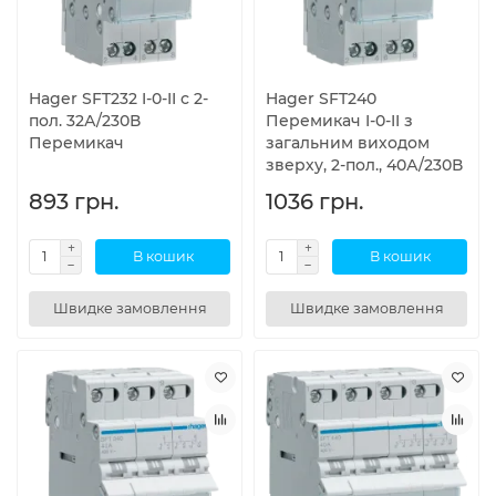
Hager SFT232 I-0-II с 2-
Hager SFT240
пол. 32А/230В
Перемикач I-0-II з
Перемикач
загальним виходом
зверху, 2-пол., 40А/230В
893 грн.
1036 грн.
В кошик
В кошик
Швидке замовлення
Швидке замовлення