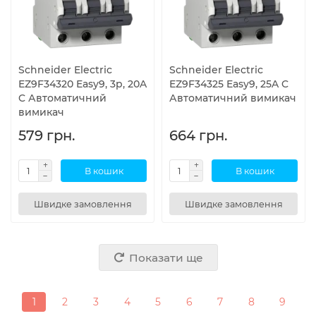
Schneider Electric
Schneider Electric
EZ9F34320 Easy9, 3p, 20A
EZ9F34325 Easy9, 25A C
C Автоматичний
Автоматичний вимикач
вимикач
579 грн.
664 грн.
В кошик
В кошик
Швидке замовлення
Швидке замовлення
Показати ще
1
2
3
4
5
6
7
8
9