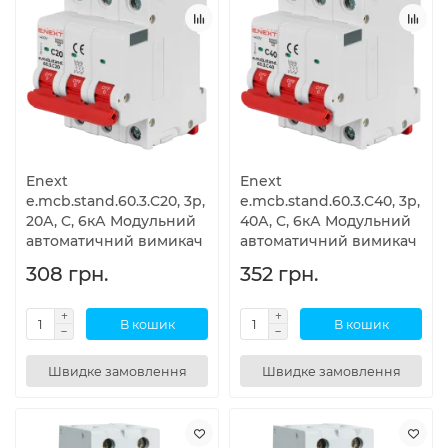
Enext
Enext
e.mcb.stand.60.3.C20, 3р,
e.mcb.stand.60.3.C40, 3р,
20А, C, 6кА Модульний
40А, C, 6кА Модульний
автоматичний вимикач
автоматичний вимикач
308 грн.
352 грн.
В кошик
В кошик
Швидке замовлення
Швидке замовлення