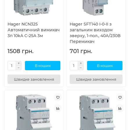
Hager NCN325
Hager SFT140 I-0-II з
Автоматичний вимикач
загальним виходом
3п 10kA C-25A 3м
зверху, 1-пол., 40А/230В
Перемикач
1508 грн.
701 грн.
В кошик
В кошик
Швидке замовлення
Швидке замовлення