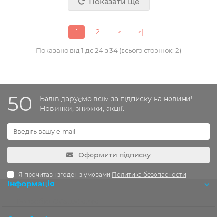
Показати ще
1
2
>
>|
Показано від 1 до 24 з 34 (всього сторінок: 2)
50
Балів даруємо всім за підписку на новини!
Новинки, знижки, акції.
Оформити підписку
Я прочитав і згоден з умовами
Политика безопасности
Інформація
Розробка OCStudio.pro