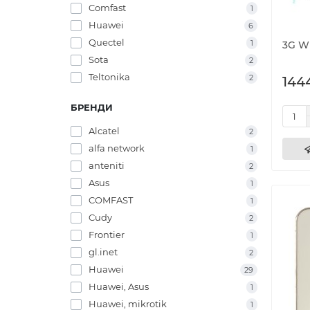
Comfast
1
Huawei
6
Quectel
1
3G Wi
Sota
2
Teltonika
2
144
БРЕНДИ
Alcatel
2
alfa network
1
anteniti
2
Asus
1
COMFAST
1
Cudy
2
Frontier
1
gl.inet
2
Huawei
29
Huawei, Asus
1
Huawei, mikrotik
1