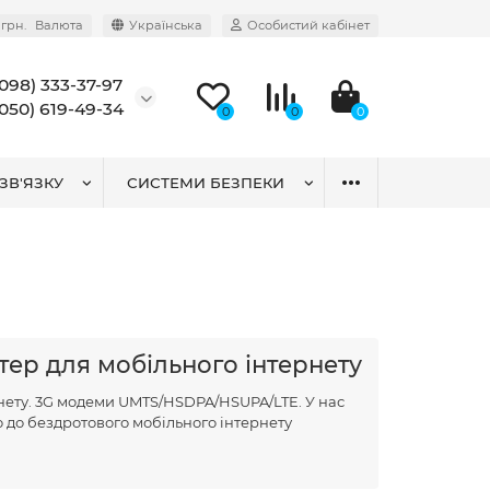
грн.
Валюта
Українська
Особистий кабінет
(098) 333-37-97
(050) 619-49-34
0
0
0
ЗВ'ЯЗКУ
СИСТЕМИ БЕЗПЕКИ
тер для мобільного інтернету
нету. 3G модеми UMTS/HSDPA/HSUPA/LTE. У нас
 до бездротового мобільного інтернету