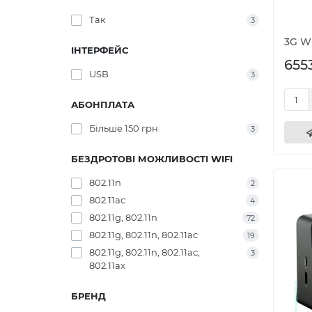
Так
3
3G Wi
ІНТЕРФЕЙС
6553
USB
3
АБОНПЛАТА
Більше 150 грн
3
БЕЗДРОТОВІ МОЖЛИВОСТІ WIFI
802.11n
2
802.11ac
4
802.11g, 802.11n
72
802.11g, 802.11n, 802.11ac
19
802.11g, 802.11n, 802.11ac,
3
802.11ax
БРЕНД