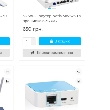
5230
3G WI-FI роутер Netis MW5230 з
прошивкою 3G /4G
650 грн.
В кошик
я
Швидке замовлення