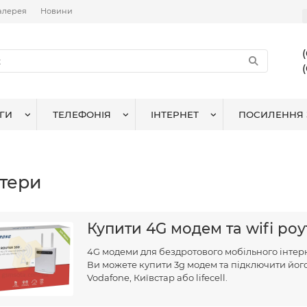
алерея
Новини
ГИ
ТЕЛЕФОНІЯ
ІНТЕРНЕТ
ПОСИЛЕННЯ 
тери
Купити 4G модем та wifi роу
4G модеми для бездротового мобільного інтер
Ви можете купити 3g модем та підключити його
Vodafone, Київстар або lifecell.