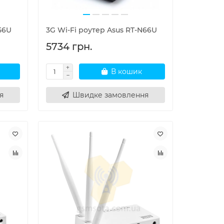
56U
3G Wi-Fi роутер Asus RT-N66U
5734 грн.
В кошик
я
Швидке замовлення