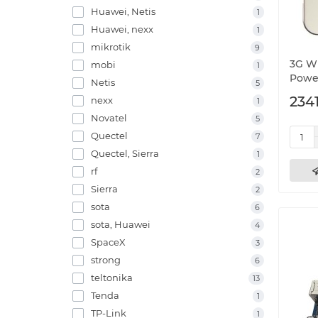
Huawei, Netis
1
Huawei, nexx
1
mikrotik
9
3G Wi
mobi
1
Powe
Netis
5
2341
nexx
1
Novatel
5
Quectel
7
Quectel, Sierra
1
rf
2
Sierra
2
sota
6
sota, Huawei
4
SpaceX
3
strong
6
teltonika
13
Tenda
1
TP-Link
1