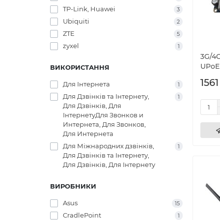
TP-Link, Huawei
3
Ubiquiti
2
ZTE
5
zyxel
1
3G/4G
UPoE
ВИКОРИСТАННЯ
1561
Для Інтернета
1
Для Дзвінків та Інтернету,
1
Для Дзвінків, Для
ІнтернетуДля Звонков и
Интернета, Для Звонков,
Для Интернета
Для Міжнародних дзвінків,
1
Для Дзвінків та Інтернету,
Для Дзвінків, Для Інтернету
ВИРОБНИКИ
Asus
15
CradlePoint
1