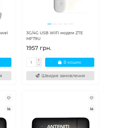
awei
3G/4G USB WiFi модем ZTE
MF79U
1957 грн.
В кошик
я
Швидке замовлення