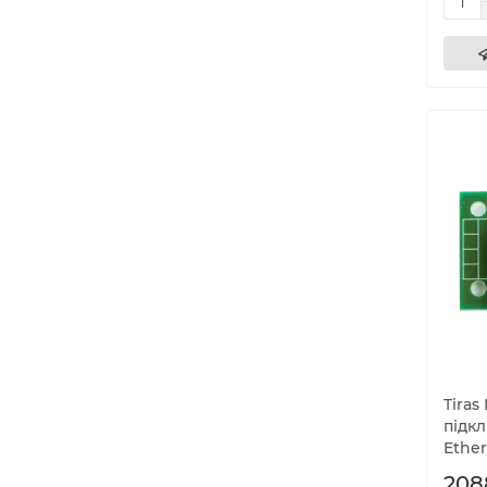
Tiras
підк
Ether
208