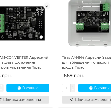
s AM-CONVERTER Адресний
Tiras AM-IN4 Адресний мо
ль для підключення
для збільшення кількості
роїв управління Тірас
входів Тірас
 грн.
1669 грн.
В кошик
В кошик
Швидке замовлення
Швидке замовленн