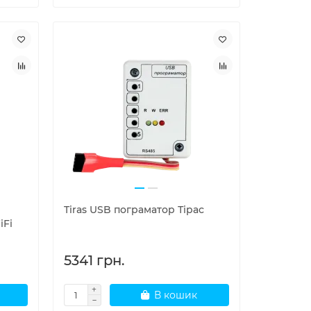
Tiras USB пограматор Тірас
iFi
5341 грн.
В кошик