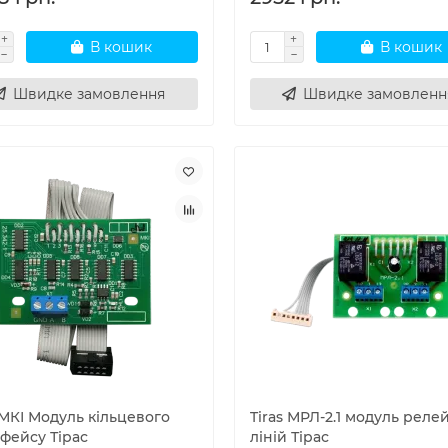
В кошик
В кошик
Швидке замовлення
Швидке замовленн
 МКІ Модуль кільцевого
Tiras МРЛ-2.1 модуль реле
фейсу Тірас
ліній Тірас