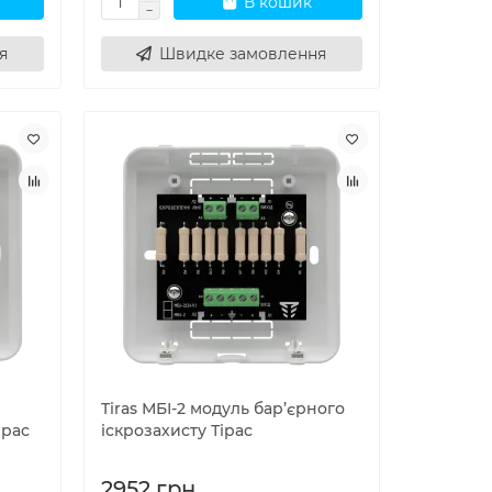
В кошик
я
Швидке замовлення
Tiras МБІ-2 модуль бар’єрного
ірас
іскрозахисту Тірас
2952 грн.