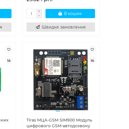
В кошик
я
Швидке замовлення
йних
Tiras МЦА-GSM SIM900 Модуль
цифрового GSM-автодозвону