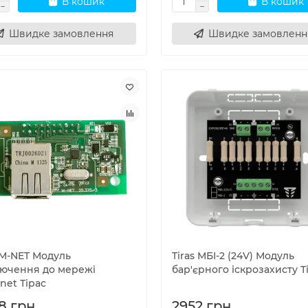
В кошик
В кошик
Швидке замовлення
Швидке замовленн
 М-NET Модуль
Tiras МБІ-2 (24V) Модуль
лючення до мережі
бар'єрного іскрозахисту Т
net Тірас
8 грн.
2952 грн.