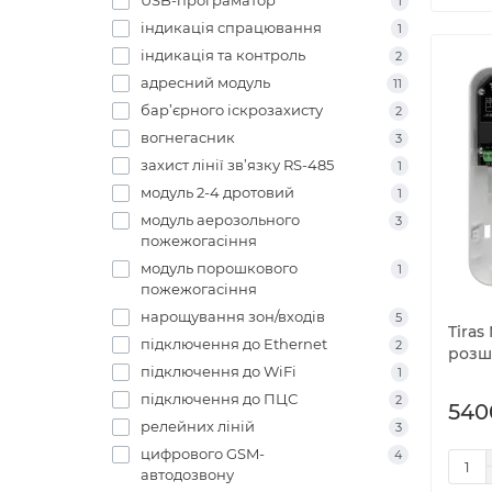
USB-програматор
1
індикація спрацювання
1
індикація та контроль
2
адресний модуль
11
бар’єрного іскрозахисту
2
вогнегасник
3
захист лінії зв’язку RS-485
1
модуль 2-4 дротовий
1
модуль аерозольного
3
пожежогасіння
модуль порошкового
1
пожежогасіння
нарощування зон/входів
5
Tira
підключення до Ethernet
2
розш
підключення до WiFi
1
підключення до ПЦС
2
540
релейних ліній
3
цифрового GSM-
4
автодозвону