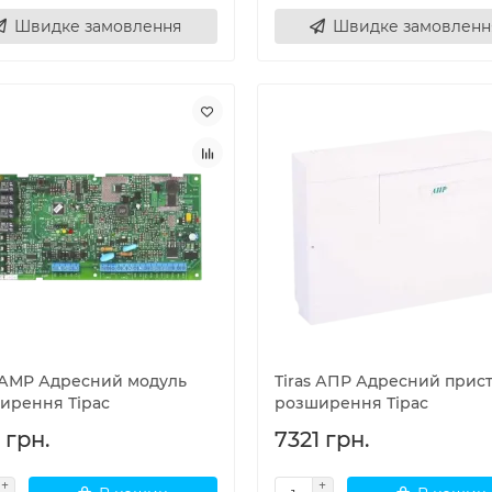
Швидке замовлення
Швидке замовленн
s АМР Адресний модуль
Tiras АПР Адресний прис
ирення Тірас
розширення Тірас
 грн.
7321 грн.