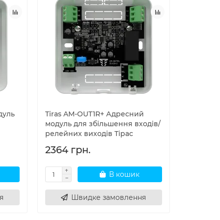
дуль
Tiras AM-OUT1R+ Адресний
модуль для збільшення входів/
релейних виходів Тірас
2364 грн.
В кошик
я
Швидке замовлення