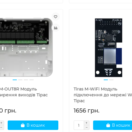
s M-OUT8R Модуль
Tiras M-WiFi Модуль
ирення виходів Тірас
підключення до мережі W
Тірас
0 грн.
1656 грн.
В кошик
В кошик