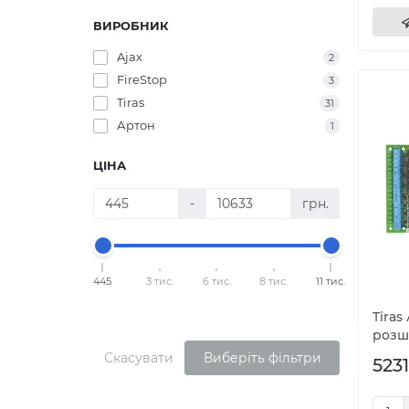
ВИРОБНИК
Ajax
2
FireStop
3
Tiras
31
Артон
1
ЦІНА
-
грн.
445
3 тис.
6 тис.
8 тис.
11 тис.
Tira
розш
Скасувати
Виберіть фільтри
5231