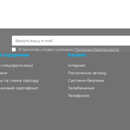
Я прочитав і згоден з умовами
Политика безопасности
а підтримки
Каталог
а спецпропозиції
Інтернет
ики
Посилення зв'язку
и та схема проїзду
Системи безпеки
нковий сертифікат
Телебачення
Телефонія