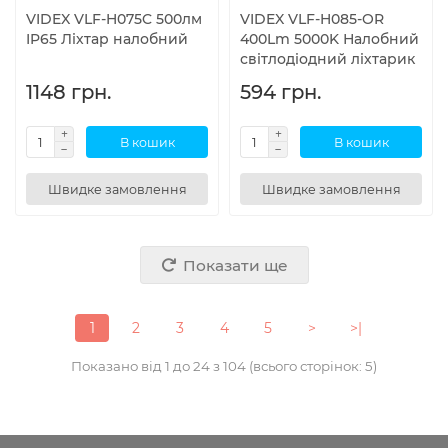
VIDEX VLF-H075C 500лм
VIDEX VLF-H085-OR
IP65 Ліхтар налобний
400Lm 5000K Налобний
світлодіодний ліхтарик
1148 грн.
594 грн.
В кошик
В кошик
Швидке замовлення
Швидке замовлення
Показати ще
1
2
3
4
5
>
>|
Показано від 1 до 24 з 104 (всього сторінок: 5)