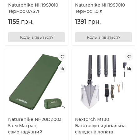
Naturehike NH19SJ010
Naturehike NH19SJ010
Термос 0.75 л
Термос 1.0 л
1155 грн.
1391 грн.
Коли з'явиться?
Коли з'явиться?
Naturehike NH20DZ003
Nextorch MT30
5 см Матрац
Багатофункціональна
cамонадувний
складана лопата