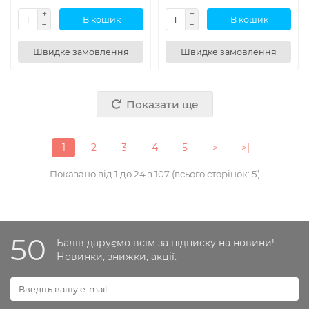
В кошик
В кошик
Швидке замовлення
Швидке замовлення
Показати ще
1
2
3
4
5
>
>|
Показано від 1 до 24 з 107 (всього сторінок: 5)
50
Балів даруємо всім за підписку на новини!
Новинки, знижки, акції.