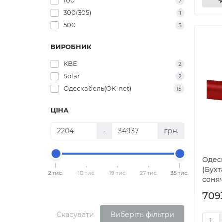
100
7
300(305)
1
500
5
ВИРОБНИК
KBE
2
Solar
2
Одескабель(ОК-net)
15
ЦІНА
-
грн.
Одеск
(Бухт
2 тис.
10 тис.
19 тис.
27 тис.
35 тис.
соня
709
Скасувати
Виберіть фільтри