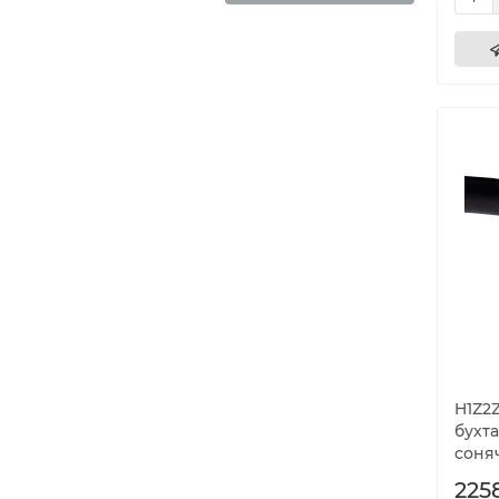
H1Z2Z
бухта
соня
225