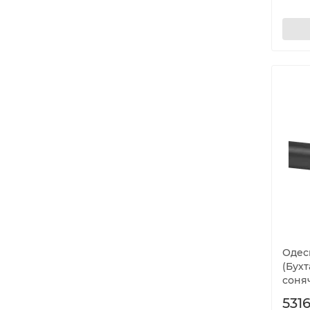
Одеск
(Бухт
соня
5316