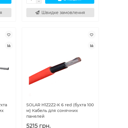
я
Швидке замовлення
ухта
SOLAR H1Z2Z2-K 6 red (бухта 100
их
м) Кабель для сонячних
панелей
5215 грн.