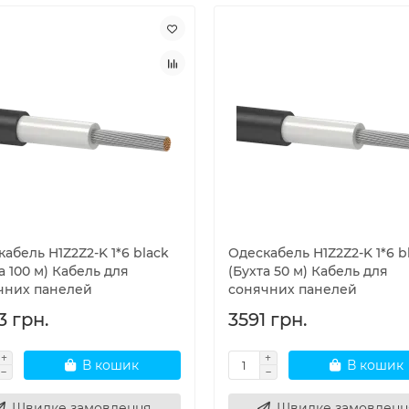
абель H1Z2Z2-K 1*6 black
Одескабель H1Z2Z2-K 1*6 b
а 100 м) Кабель для
(Бухта 50 м) Кабель для
чних панелей
сонячних панелей
3 грн.
3591 грн.
В кошик
В кошик
Швидке замовлення
Швидке замовленн