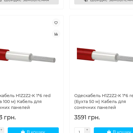
абель H1Z2Z2-K 1*6 red
Одескабель H1Z2Z2-K 1*6 r
а 100 м) Кабель для
(Бухта 50 м) Кабель для
чних панелей
сонячних панелей
3 грн.
3591 грн.
В кошик
В кошик