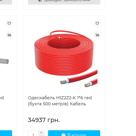
ed
Одескабель H1Z2Z2-K 1*6 red
(бухта 500 метрів) Кабель
34937 грн.
В кошик