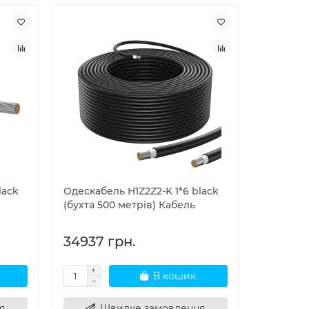
lack
Одескабель H1Z2Z2-K 1*6 black
(бухта 500 метрів) Кабель
34937 грн.
В кошик
я
Швидке замовлення