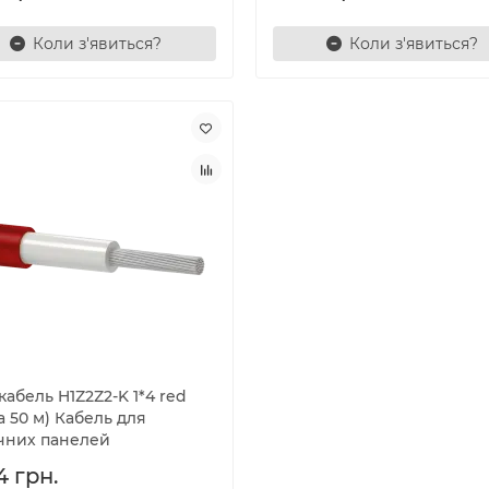
Коли з'явиться?
Коли з'явиться?
абель H1Z2Z2-K 1*4 red
а 50 м) Кабель для
чних панелей
4 грн.