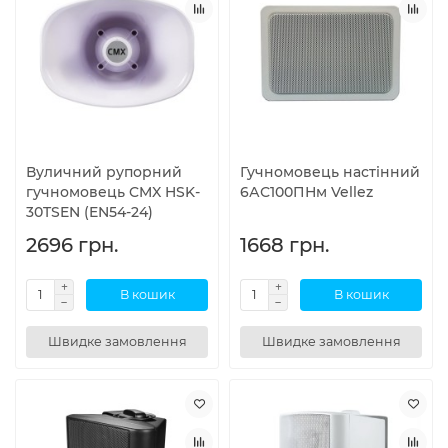
Вуличний рупорний
Гучномовець настінний
гучномовець CMX HSK-
6АС100ПНм Vellez
30TSEN (EN54-24)
2696 грн.
1668 грн.
В кошик
В кошик
Швидке замовлення
Швидке замовлення