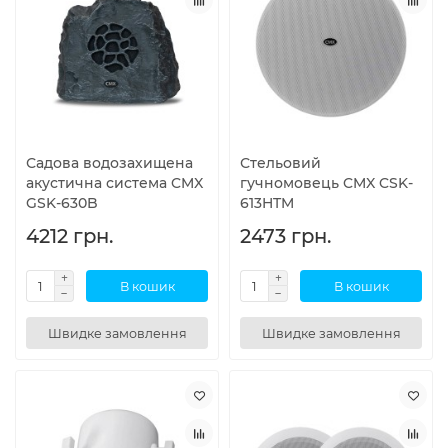
Садова водозахищена
Стельовий
акустична система CMX
гучномовець CMX CSK-
GSK-630B
613HTM
4212 грн.
2473 грн.
В кошик
В кошик
Швидке замовлення
Швидке замовлення