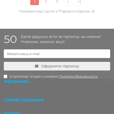
1
2
3
>
>|
Показано від 1 до 24 з 71 (всього сторінок: 3)
50
Балів даруємо всім за підписку на новини!
Новинки, знижки, акції.
Оформити підписку
Я прочитав і згоден з умовами
Политика безопасности
Інформація
Розробка OCStudio.pro
Служба підтримки
Каталог