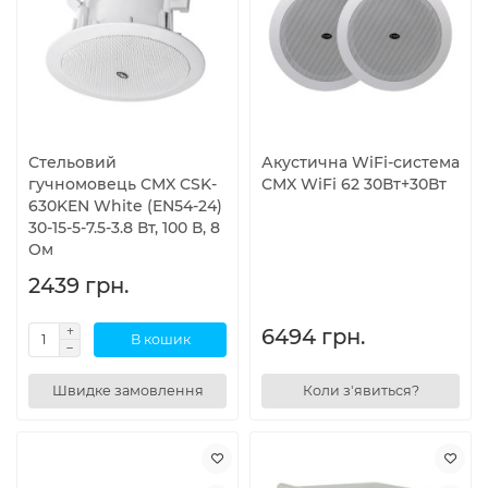
Стельовий
Акустична WiFi-система
гучномовець CMX CSK-
CMX WiFi 62 30Вт+30Вт
630KEN White (EN54-24)
30-15-5-7.5-3.8 Вт, 100 В, 8
Ом
2439 грн.
6494 грн.
В кошик
Швидке замовлення
Коли з'явиться?