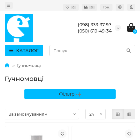
грн.
0
0
(098) 333-37-97
(050) 619-49-34
0
КАТАЛОГ
Гучномовці
Гучномовці
Фільтр