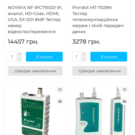
NOYAFA NF-IPC715SDI IP,
Pro'sKit MT-7029N
аналог, HD-Coax, HDMI,
Тестер
VGA, EX-SDI 8MP Тестер
телекомунікаційних
камер
мереж і ліній передачі
відеоспостереження
даних
14457 грн.
3278 грн.
В кошик
В кошик
Швидке замовлення
Швидке замовлення