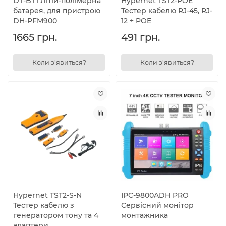
DT-BT1 Літій-полімерна
Hypernet TST2-POE
батарея, для пристрою
Тестер кабелю RJ-45, RJ-
DH-PFM900
12 + POE
1665 грн.
491 грн.
Коли з'явиться?
Коли з'явиться?
Hypernet TST2-S-N
IPC-9800ADH PRO
Тестер кабелю з
Сервісний монітор
генератором тону та 4
монтажника
адаптери