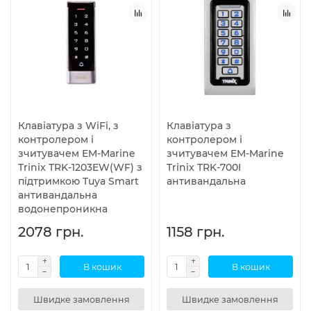
Клавіатура з WiFi, з
Клавіатура з
контролером і
контролером і
зчитувачем EM-Marine
зчитувачем EM-Marine
Trinix TRK-1203EW(WF) з
Trinix TRK-700I
підтримкою Tuya Smart
антивандальна
антивандальна
водонепроникна
2078 грн.
1158 грн.
В кошик
В кошик
Швидке замовлення
Швидке замовлення