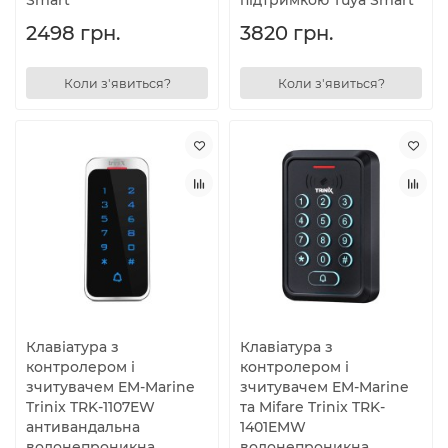
Smart
підтримкою Tuya Smart
2498 грн.
3820 грн.
Коли з'явиться?
Коли з'явиться?
Клавіатура з
Клавіатура з
контролером і
контролером і
зчитувачем EM-Marine
зчитувачем EM-Marine
Trinix TRK-1107EW
та Mifare Trinix TRK-
антивандальна
1401EMW
водонепроникна
водонепроникна