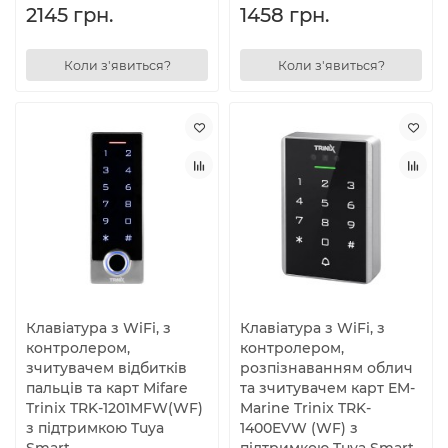
2145 грн.
1458 грн.
Коли з'явиться?
Коли з'явиться?
Клавіатура з WiFi, з
Клавіатура з WiFi, з
контролером,
контролером,
зчитувачем відбитків
розпізнаванням облич
пальців та карт Mifare
та зчитувачем карт EM-
Trinix TRK-1201MFW(WF)
Marine Trinix TRK-
з підтримкою Tuya
1400EVW (WF) з