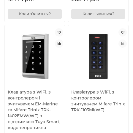
Коли з'явиться?
Коли з'явиться?
Клавіатура з WiFi, з
Клавіатура з WiFi, з
контролером і
контролером і
зчитувачем EM-Marine
зчитувачем Mifare Trinix
та Mifare Trinix TRK-
TRK-1103MI(WF)
1402EMW(WF) з
підтримкою Tuya Smart,
водонепроникна