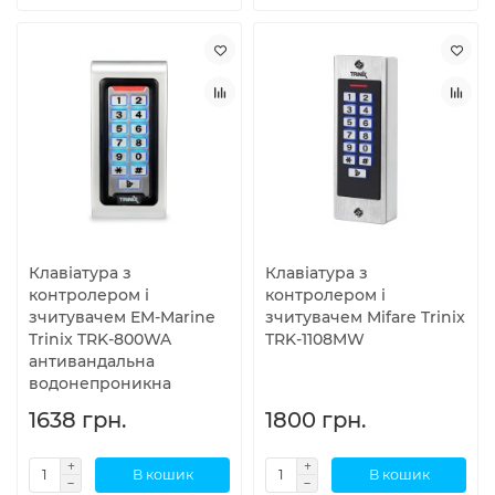
Клавіатура з
Клавіатура з
контролером і
контролером і
зчитувачем EM-Marine
зчитувачем Mifare Trinix
Trinix TRK-800WA
TRK-1108MW
антивандальна
водонепроникна
1638 грн.
1800 грн.
В кошик
В кошик