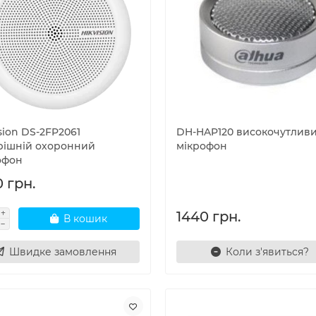
sion DS-2FP2061
DH-HAP120 високочутлив
рішній охоронний
мікрофон
офон
 грн.
1440 грн.
В кошик
Швидке замовлення
Коли з'явиться?