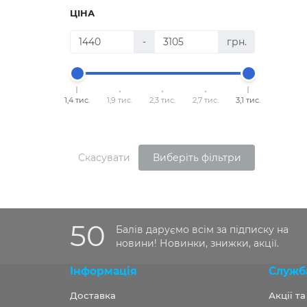
ЦІНА
-
грн.
1,4 тис.
1,9 тис.
2,3 тис.
2,7 тис.
3,1 тис.
Скасувати
Виберіть фільтри
50
Балів даруємо всім за підписку на
новини! Новинки, знижки, акції.
Інформація
Служб
Доставка
Акції т