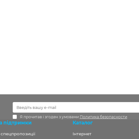
Я прочитав і згоден з умовами
Политика безопасности
а підтримки
Каталог
а спецпропозиції
Інтернет