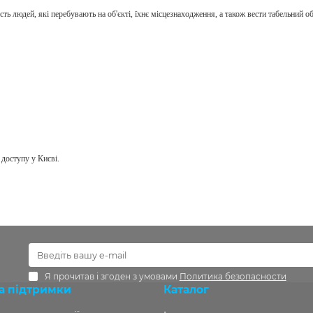
ь людей, які перебувають на об'єкті, їхнє місцезнаходження, а також вести табельний об
доступу у Києві.
Я прочитав і згоден з умовами
Политика безопасности
а підтримки
Каталог