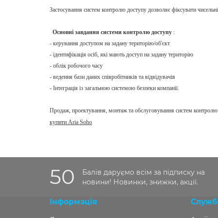
Застосування систем контролю доступу дозволяє фіксувати чисельніст
Основні завдання системи контролю доступу
:
- керування доступом на задану територію/об'єкт
- ідентифікація осіб, які мають доступ на задану територію
- облік робочого часу
- ведення бази даних співробітників та відвідувачів
- Інтеграція із загальною системою безпеки компанії.
Продаж, проектування, монтаж та обслуговування систем контролю 
купити Aria Soho
50
Балів даруємо всім за підписку на
новини! Новинки, знижки, акції.
Інформація
Служб