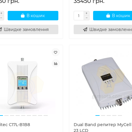
50 грн.
35450 грн.
В кошик
В кошик
Швидке замовлення
Швидке замовленн
tec C17L-B1B8
Dual Band репитер MyCel
23 LCD