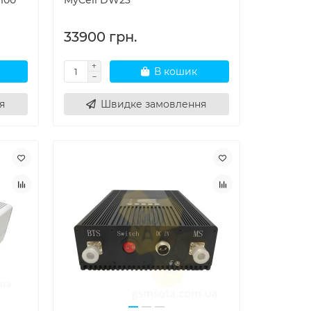
100
MyCell DW23
33900 грн.
В кошик
я
Швидке замовлення