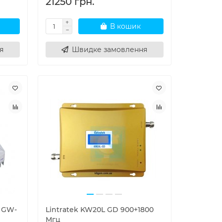
21250 грн.
В кошик
я
Швидке замовлення
l GW-
Lintratek KW20L GD 900+1800
Мгц