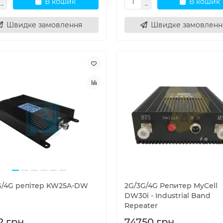
В кошик
В кошик
Швидке замовлення
Швидке замовленн
G/4G репітер KW25A-DW
2G/3G/4G Репитер MyCell
DW30i - Industrial Band
Repeater
2 грн.
74750 грн.