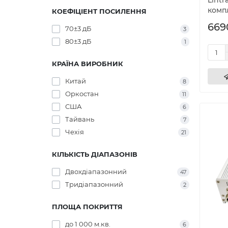
Lintr
комп
КОЕФІЦІЕНТ ПОСИЛЕННЯ
669
70±3 дБ
3
80±3 дБ
1
КРАЇНА ВИРОБНИК
Китай
8
Оркостан
11
США
6
Тайвань
7
Чехія
21
КІЛЬКІСТЬ ДІАПАЗОНІВ
Двохдіапазонний
47
Тридіапазонний
2
ПЛОЩА ПОКРИТТЯ
до 1 000 м.кв.
6