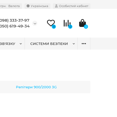
грн.
Валюта
Українська
Особистий кабінет
(098) 333-37-97
(050) 619-49-34
0
0
0
ЗВ'ЯЗКУ
СИСТЕМИ БЕЗПЕКИ
Репітери 900/2000 3G