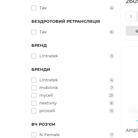
260
Так
4
БЕЗДРОТОВИЙ РЕТРАНСЛЯЦІЯ
Так
6
БРЕНД
Lintratek
3
БРЕНДИ
Lintratek
4
mobilink
7
mycell
21
nextivity
6
picocell
11
ВЧ РОЗ'ЄМ
Ampli
N-Female
7