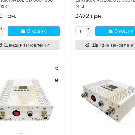
atek KW20L GD 900/1800
Lintratek KW20L GW 900+2
лект
Мгц
0 грн.
3472 грн.
В кошик
В кошик
Швидке замовлення
Швидке замовленн