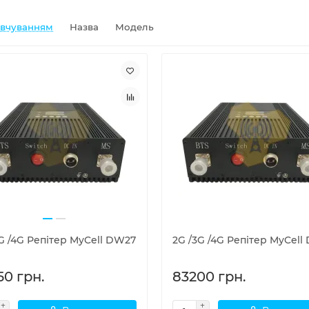
овчуванням
Назва
Модель
G /4G Репітер MyCell DW27
2G /3G /4G Репітер MyCell
50 грн.
83200 грн.