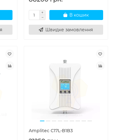
В кошик
я
Швидке замовлення
Amplitec C17L-B1B3