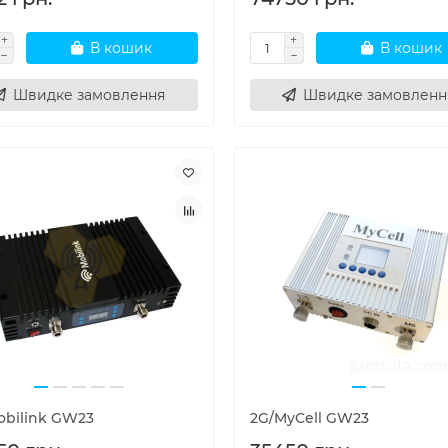
В кошик
В кошик
Швидке замовлення
Швидке замовленн
obilink GW23
2G/MyCell GW23