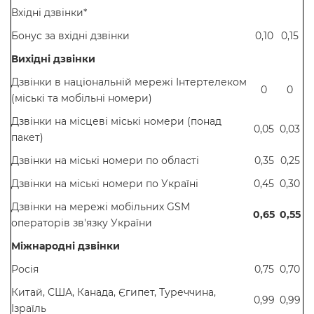
Вхідні дзвінки*
Бонус за вхідні дзвінки
0,10
0,15
Вихідні дзвінки
Дзвінки в національній мережі Інтертелеком
0
0
(міські та мобільні номери)
Дзвінки на місцеві міські номери (понад
0,05
0,03
пакет)
Дзвінки на міські номери по області
0,35
0,25
Дзвінки на міські номери по Україні
0,45
0,30
Дзвінки на мережі мобільних GSM
0,65
0,55
операторів зв'язку України
Міжнародні дзвінки
Росія
0,75
0,70
Китай, США, Канада, Єгипет, Туреччина,
0,99
0,99
Ізраїль