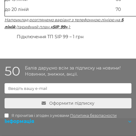
до 20 ліній
70
Наприклад розглянемо варіант з телефонною лінією на
5
ліній
(тарифний план
«SIP 99»
):
Підключення ТП SIP 99 – 1 грн
50
Балів даруємо всім за підписку на новини!
Новинки, знижки, акції.
Оформити підписку
Я прочитав і згоден з умовами
Политика безопасности
Інформація
Розробка OCStudio.pro