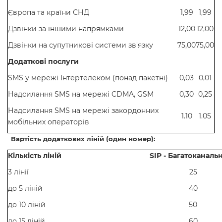
Європа та країни СНД
1,99
1,99
Дзвінки за іншими напрямками
12,00
12,00
Дзвінки на супутникові системи зв'язку
75,00
75,00
Додаткові послуги
SMS у мережі Інтертелеком (понад пакетні)
0,03
0,01
Надсилання SMS на мережі CDMA, GSM
0,30
0,25
Надсилання SMS на мережі закордонних
1.10
1.05
мобільних операторів
Вартість додаткових ліній (один номер):
Кількість ліній
SIP -
Багатоканальн
3 лінії
25
до 5 ліній
40
до 10 ліній
50
до 15 ліній
60