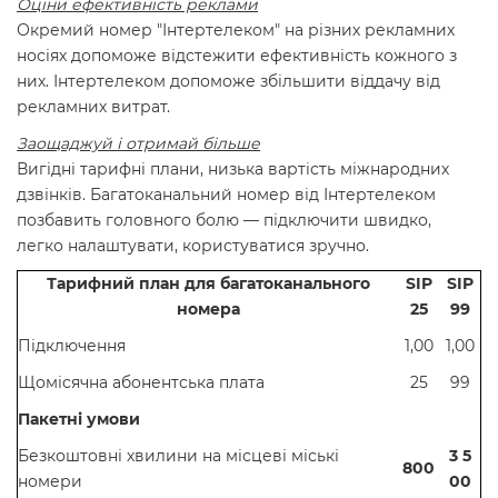
Оціни ефективність реклами
Окремий номер "Інтертелеком" на різних рекламних
носіях допоможе відстежити ефективність кожного з
них. Інтертелеком допоможе збільшити віддачу від
рекламних витрат.
Заощаджуй і отримай більше
Вигідні тарифні плани, низька вартість міжнародних
дзвінків. Багатоканальний номер від Інтертелеком
позбавить головного болю — підключити швидко,
легко налаштувати, користуватися зручно.
Тарифний план для багатоканального
SIP
SIP
номера
25
99
Підключення
1,00
1,00
Щомісячна абонентська плата
25
99
Пакетні умови
Безкоштовні хвилини на місцеві міські
3
5
800
номери
00