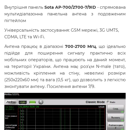
Внутрішня панель
Sota AP-700/2700-7/9ID
- спрямована
мультидіапазонна панельна антена з подовженим
пігтейлом
Універсальність застосування: GSM мережі, 3G UMTS,
CDMA, LTE та Wi-Fi.
Антена працює в діапазоні
700-2700
Мгц
, що ідеально
підійде для поширення сигналу практично всіх
мобільних операторів, що працюють на даний момент,
на території України. Антена має роз'єм N-male (тато),
можливість кріплення на стіну, невеликі розміри
(250х220х60 мм) та вага (0,5 кг), що дозволить з легкістю
змонтувати антену. Посилення антени 7/9.