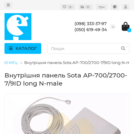
грн.
0
0
(098) 333-37-97
(050) 619-49-34
0
КАТАЛОГ
1800 МГц
Внутрішня панель Sota AP-700/2700-7/9ID long N-ma
Внутрішня панель Sota AP-700/2700-
7/9ID long N-male