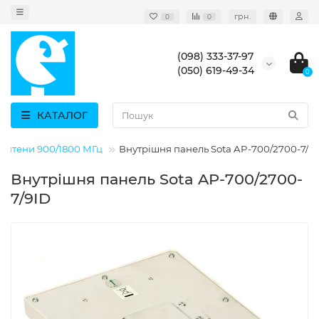
грн.
0
0
(098) 333-37-97
(050) 619-49-34
0
КАТАЛОГ
антени 900/1800 МГц
Внутрішня панель Sota AP-700/2700-7/9
Внутрішня панель Sota AP-700/2700-
7/9ID