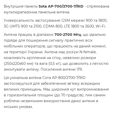
Внутрішня панель
Sota AP-700/2700-7/9ID
- спрямована
мультидіапазонна панельна антена.
Універсальність застосування: GSM мережі 900 та 1800,
3G UMTS 900 та 2100, CDMA 800, LTE 1800 та 2600, Wi-Fi.
Антена працює в діапазоні
700-2700
Мгц
, що ідеально
підійде для поширення сигналу практично всіх
мобільних операторів, що працюють на даний момент,
на території України. Антена має роз'єм N-female,
можливість кріплення на стіну, невеликі розміри
(250х220х60 мм) та вага (0,5 кг), що дозволить з легкістю
змонтувати антену. Посилення антени 7/9.
Ця унікальна антена Сота AP-800/2700-7/9ID
застосовується для забезпечення зв'язку всередині
великих приміщень. Має широкий кут випромінювання
в горизонтальній площині (до 70 градусів), тим самим
роблячи незамінним використання даної антени в
міських умовах.