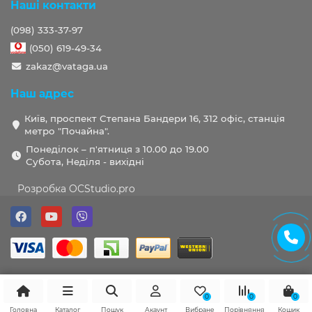
Наші контакти
(098) 333-37-97
(050) 619-49-34
zakaz@vataga.ua
Наш адрес
Київ, проспект Степана Бандери 16, 312 офіс, станція
метро "Почайна".
Понеділок – п'ятниця з 10.00 до 19.00
Субота, Неділя - вихідні
Розробка OCStudio.pro
0
0
0
Головна
Каталог
Пошук
Акаунт
Вибране
Порівняння
Кошик