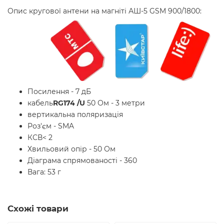
Опис кругової антени на магніті АШ-5 GSM 900/1800:
Посилення - 7 дБ
кабель
RG174 /U
50 Ом - 3 метри
вертикальна поляризація
Роз'єм - SMA
КСВ< 2
Хвильовий опір - 50 Ом
Діаграма спрямованості - 360
Вага: 53 г
Схожі товари