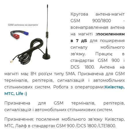
Кругова антена-магніт
GSM 900/1800 -
всенаправленная антена
на магніті з
посиленням
в
7 дБ
для поширення
сигналу мобільного
зв'язку. Працює в
стандартах GSM 900 і
DCS 1800. Антена на
магніті має ВЧ роз'єм типу SMA. Призначена для GSM
терміналів, репітерів, сигналізацій і автомобільних
стільникових систем. Робота з операторами:
Київстар,
МТС, Life :)
Призначена для GSM терміналів, репітерів,
сигналізацій і автомобільних стільникових систем.
Призначення: посилення мобільного зв'язку Київстар,
МТС, Лайф в стандартах GSM 900 /DCS 1800 /LTE1800.