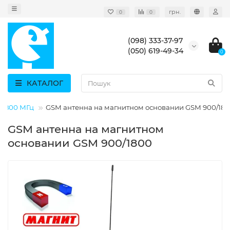
грн.
0
0
(098) 333-37-97
(050) 619-49-34
0
КАТАЛОГ
/1800 МГц
GSM антенна на магнитном основании GSM 900/18
GSM антенна на магнитном
основании GSM 900/1800