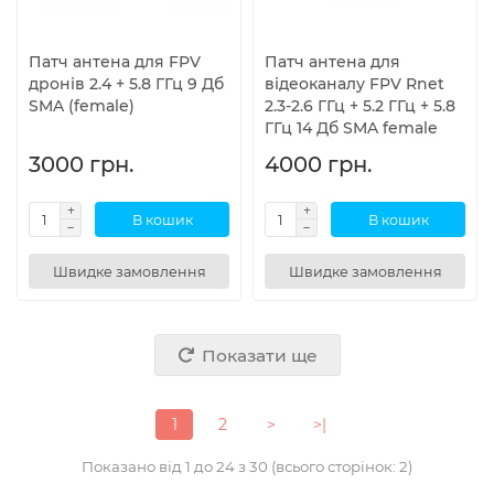
Патч антена для FPV
Патч антена для
дронів 2.4 + 5.8 ГГц 9 Дб
відеоканалу FPV Rnet
SMA (female)
2.3-2.6 ГГц + 5.2 ГГц + 5.8
ГГц 14 Дб SMA female
3000 грн.
4000 грн.
В кошик
В кошик
Швидке замовлення
Швидке замовлення
Показати ще
1
2
>
>|
Показано від 1 до 24 з 30 (всього сторінок: 2)