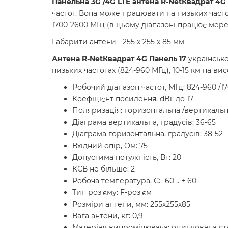
Панельна 3G /4G LTE антена R-Net
Квадрат 4G 
частот. Вона може працювати на низьких часто
1700-2600 МГц (в цьому діапазоні працює мережа
Габарити антени - 255 х 255 х 85 мм
Антена R-Net
Квадрат 4G Панель
17
українсько
низьких частотах (824-960 МГц), 10-15 км на вис
Робочий діапазон частот, МГц: 824-960 /17
Коефіцієнт посилення, dBi: до 17
Поляризація: горизонтальна /вертикаль
Діаграма вертикальна, градусів: 36-65
Діаграма горизонтальна, градусів: 38-52
Вхідний опір, Ом: 75
Допустима потужність, Вт: 20
КСВ не більше: 2
Робоча температура, С: -60 .. + 60
Тип роз'єму: F-роз'єм
Розміри антени, мм: 255х255х85
Вага антени, кг: 0,9
Матеріал випромінювача: оцинкована ст