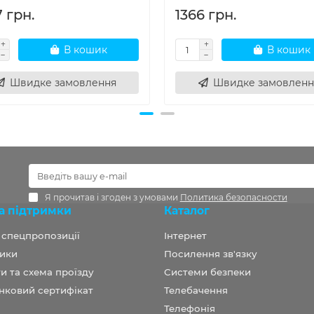
 грн.
1366 грн.
В кошик
В кошик
Швидке замовлення
Швидке замовленн
Я прочитав і згоден з умовами
Политика безопасности
а підтримки
Каталог
а спецпропозиції
Інтернет
ики
Посилення зв'язку
и та схема проїзду
Системи безпеки
нковий сертифікат
Телебачення
Телефонія