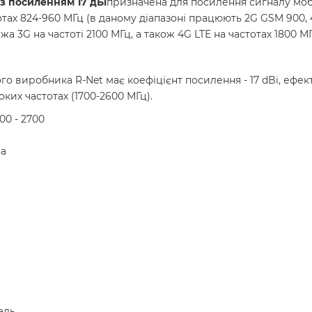
з посиленням 17 дБі
призначена для посилення сигналу моб
тах 824-960 МГц (в даному діапазоні працюють 2G GSM 900, 4
 3G на частоті 2100 МГц, а також 4G LTE на частотах 1800 МГ
го виробника R-Net має коефіцієнт посилення - 17 dBi, ефекти
оких частотах (1700-2600 МГц).
00 - 2700
на
аль