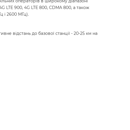
ільних операторів в широкому діапазоні
G LTE 900, 4G LTE 800, CDMA 800, а також
ц і 2600 МГц).
вне відстань до базової станції - 20-25 км на