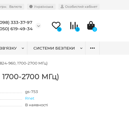
грн.
Валюта
Українська
Особистий кабінет
(098) 333-37-97
(050) 619-49-34
0
0
0
ЗВ'ЯЗКУ
СИСТЕМИ БЕЗПЕКИ
824-960, 1700-2700 МГц)
 1700-2700 МГц)
gs-753
Rnet
В наявності