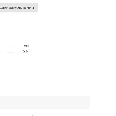
дке замовлення
rnet
0.9 кг