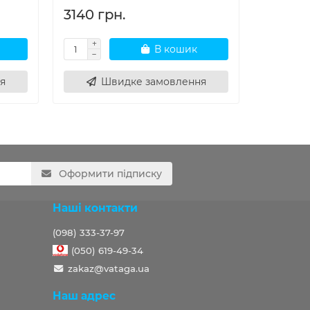
3140 грн.
1229 г
В кошик
я
Швидке замовлення
Ш
Оформити підписку
Наші контакти
(098) 333-37-97
(050) 619-49-34
zakaz@vataga.ua
Наш адрес