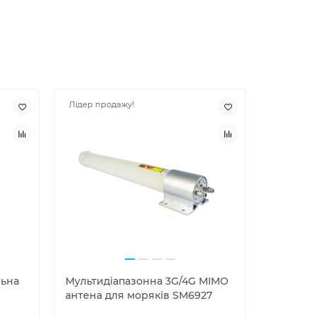
Лідер продажу!
льна
Мультидіапазонна 3G/4G MIMO
3G-4G ан
антена для моряків SM6927
2170 МГц