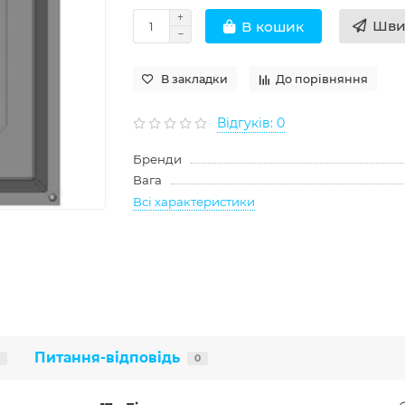
Шви
В кошик
В закладки
До порівняння
Відгуків: 0
Бренди
Вага
Всі характеристики
Питання-відповідь
0