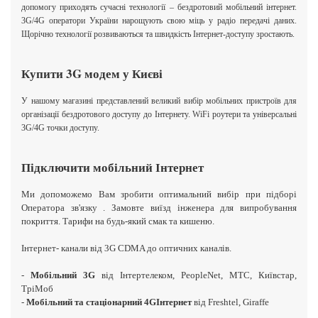
допомогу приходять сучасні технології – бездротовий мобільний інтернет.
3G/4G оператори України нарощують свою міць у радіо передачі даних.
Щорічно технології розвиваються та швидкість Інтернет-доступу зростають.
Купити 3G модем у Києві
У нашому магазині представлений великий вибір мобільних пристроїв для
організації бездротового доступу до Інтернету. WiFi роутери та універсальні
3G/4G точки доступу.
Підключити мобільний Інтернет
Ми допоможемо Вам зробити
оптимальний вибір при підборі
Оператора
зв'язку
. Замовте
виїзд інженера
для випробування
покриття. Тарифи на будь-який смак та кишеню.
Інтернет-
канали від 3G CDMA до оптичних каналів.
-
Мобільний 3G
від Інтертелеком, PeopleNet, MTC, Київстар,
ТріМоб
-
Мобільний та стаціонарний
4GІнтернет
від Freshtel, Giraffe